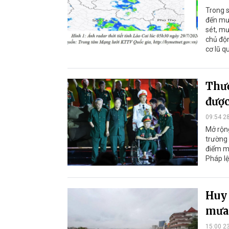
Trong s
đến mưa
sét, mư
chủ độn
cơ lũ q
Thươ
được
09:54 2
Mở rộng
trường 
điểm mớ
Pháp lệ
Huy 
mưa 
15:00 2