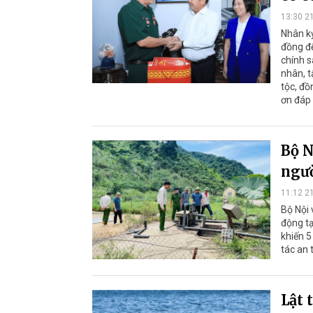
13:30 2
Nhân k
đồng để
chính s
nhân, t
tộc, đồ
ơn đáp 
Bộ N
ngườ
11:12 2
Bộ Nội 
động t
khiến 5
tác an 
Lật 