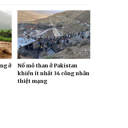
ặng ở
Nổ mỏ than ở Pakistan
khiến ít nhất 34 công nhân
thiệt mạng