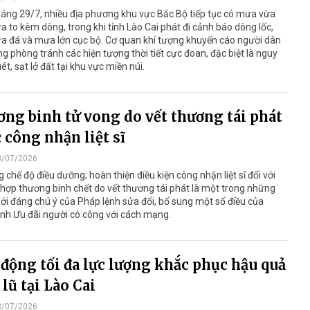
áng 29/7, nhiều địa phương khu vực Bắc Bộ tiếp tục có mưa vừa
 to kèm dông, trong khi tỉnh Lào Cai phát đi cảnh báo dông lốc,
a đá và mưa lớn cục bộ. Cơ quan khí tượng khuyến cáo người dân
g phòng tránh các hiện tượng thời tiết cực đoan, đặc biệt là nguy
uét, sạt lở đất tại khu vực miền núi.
ng binh tử vong do vết thương tái phát
 công nhận liệt sĩ
8/07/2026
 chế độ điều dưỡng; hoàn thiện điều kiện công nhận liệt sĩ đối với
hợp thương binh chết do vết thương tái phát là một trong những
i đáng chú ý của Pháp lệnh sửa đổi, bổ sung một số điều của
nh Ưu đãi người có công với cách mạng.
động tối đa lực lượng khắc phục hậu quả
lũ tại Lào Cai
3/07/2026