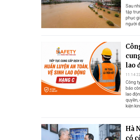
Sau nhi
tập tru
phục g
người 
Công
cung
lao 
11:14 2
Công t
báo côn
lao độn
quyền, 
kiện ki
Hà N
có c