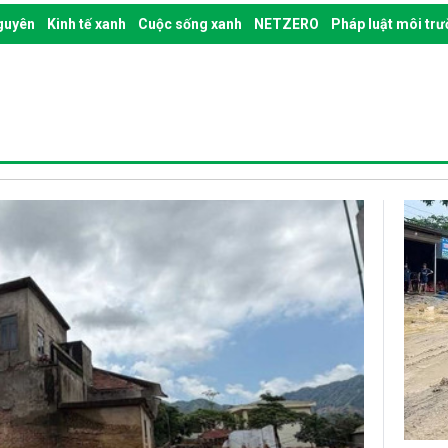
nguyên
Kinh tế xanh
Cuộc sống xanh
NETZERO
Pháp luật môi tr