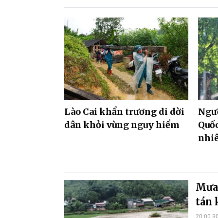
Lào Cai khẩn trương di dời
Ngườ
dân khỏi vùng nguy hiểm
Quố
nhiê
Mưa 
tán 
20:00 3