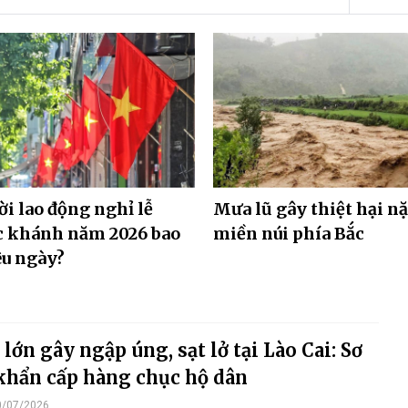
i lao động nghỉ lễ
Mưa lũ gây thiệt hại n
c khánh năm 2026 bao
miền núi phía Bắc
u ngày?
lớn gây ngập úng, sạt lở tại Lào Cai: Sơ
khẩn cấp hàng chục hộ dân
0/07/2026