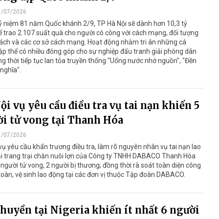
1/07/2026
ỷ niệm 81 năm Quốc khánh 2/9, TP Hà Nội sẽ dành hơn 10,3 tỷ
 trao 2.107 suất quà cho người có công với cách mạng, đối tượng
ách và các cơ sở cách mạng. Hoạt động nhằm tri ân những cá
ập thể có nhiều đóng góp cho sự nghiệp đấu tranh giải phóng dân
ng thời tiếp tục lan tỏa truyền thống "Uống nước nhớ nguồn", "Đền
nghĩa".
ội vụ yêu cầu điều tra vụ tai nạn khiến 5
i tử vong tại Thanh Hóa
1/07/2026
vụ yêu cầu khẩn trương điều tra, làm rõ nguyên nhân vụ tai nạn lao
ại trang trại chăn nuôi lợn của Công ty TNHH DABACO Thanh Hóa
 người tử vong, 2 người bị thương; đồng thời rà soát toàn diện công
toàn, vệ sinh lao động tại các đơn vị thuộc Tập đoàn DABACO.
thuyền tại Nigeria khiến ít nhất 6 người