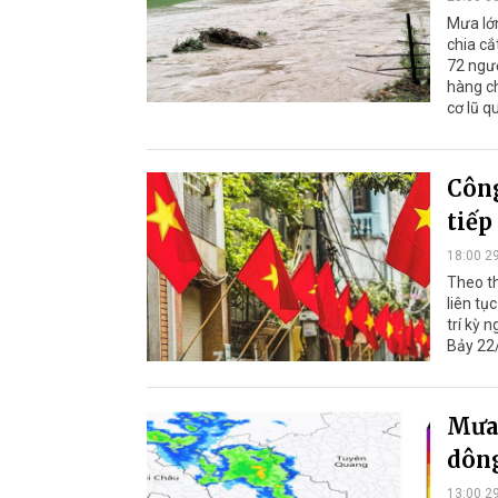
Mưa lớn
chia cắ
72 ngườ
hàng c
cơ lũ q
Công
tiếp
18:00 2
Theo th
liên tụ
trí kỳ 
Bảy 22
Mưa 
dông
13:00 2