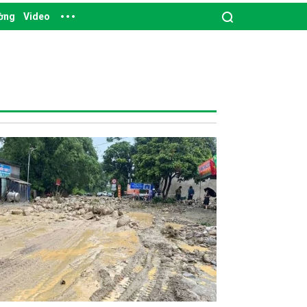
ường
Video