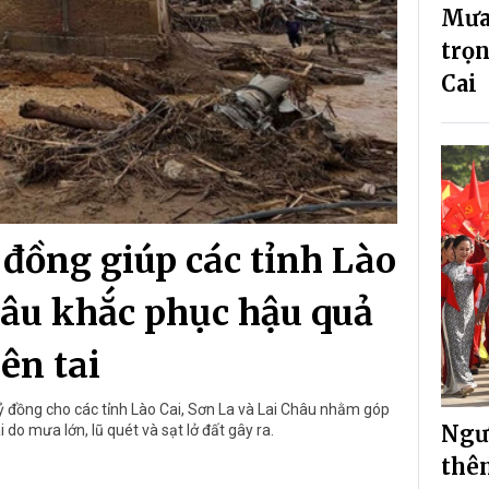
Mưa 
trọn
Cai
 đồng giúp các tỉnh Lào
hâu khắc phục hậu quả
iên tai
ỷ đồng cho các tỉnh Lào Cai, Sơn La và Lai Châu nhằm góp
Ngườ
do mưa lớn, lũ quét và sạt lở đất gây ra.
thê