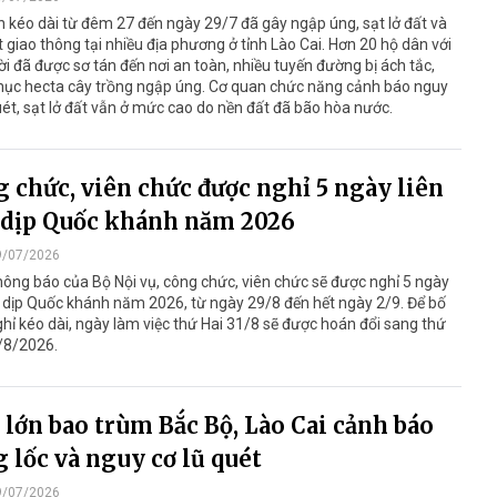
 kéo dài từ đêm 27 đến ngày 29/7 đã gây ngập úng, sạt lở đất và
t giao thông tại nhiều địa phương ở tỉnh Lào Cai. Hơn 20 hộ dân với
i đã được sơ tán đến nơi an toàn, nhiều tuyến đường bị ách tắc,
hục hecta cây trồng ngập úng. Cơ quan chức năng cảnh báo nguy
uét, sạt lở đất vẫn ở mức cao do nền đất đã bão hòa nước.
 chức, viên chức được nghỉ 5 ngày liên
 dịp Quốc khánh năm 2026
9/07/2026
ông báo của Bộ Nội vụ, công chức, viên chức sẽ được nghỉ 5 ngày
c dịp Quốc khánh năm 2026, từ ngày 29/8 đến hết ngày 2/9. Để bố
nghỉ kéo dài, ngày làm việc thứ Hai 31/8 sẽ được hoán đổi sang thứ
/8/2026.
lớn bao trùm Bắc Bộ, Lào Cai cảnh báo
 lốc và nguy cơ lũ quét
9/07/2026