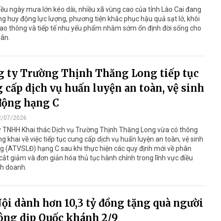
ều ngày mưa lớn kéo dài, nhiều xã vùng cao của tỉnh Lào Cai đang
ng huy động lực lượng, phương tiện khắc phục hậu quả sạt lở, khôi
iao thông và tiếp tế nhu yếu phẩm nhằm sớm ổn định đời sống cho
dân.
 ty Trường Thịnh Thăng Long tiếp tục
 cấp dịch vụ huấn luyện an toàn, vệ sinh
động hạng C
2/07/2026
y TNHH Khai thác Dịch vụ Trường Thịnh Thăng Long vừa có thông
g khai về việc tiếp tục cung cấp dịch vụ huấn luyện an toàn, vệ sinh
g (ATVSLĐ) hạng C sau khi thực hiện các quy định mới về phân
cắt giảm và đơn giản hóa thủ tục hành chính trong lĩnh vực điều
nh doanh.
ội dành hơn 10,3 tỷ đồng tặng quà người
ông dịp Quốc khánh 2/9