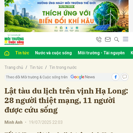
bình luận
Tin tức
Nước và cuộc sống
Môi trường - Tài nguyên
K
Trang chủ
Tin tức
Tin trong nước
Theo dõi Môi trường & Cuộc sống trên
Lật tàu du lịch trên vịnh Hạ Long:
28 người thiệt mạng, 11 người
Hủy
G
được cứu sống
Minh Anh
•
19/07/2025 22:03