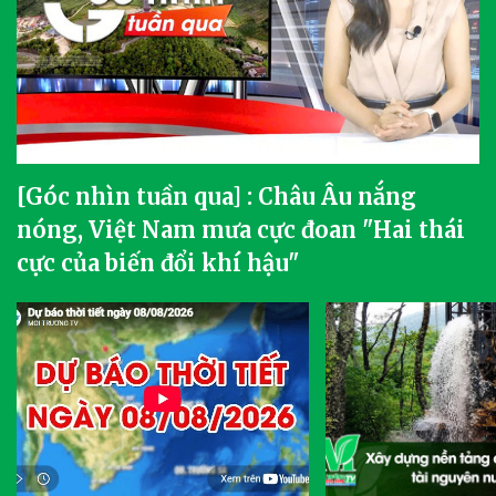
[Góc nhìn tuần qua] : Châu Âu nắng
nóng, Việt Nam mưa cực đoan "Hai thái
cực của biến đổi khí hậu"