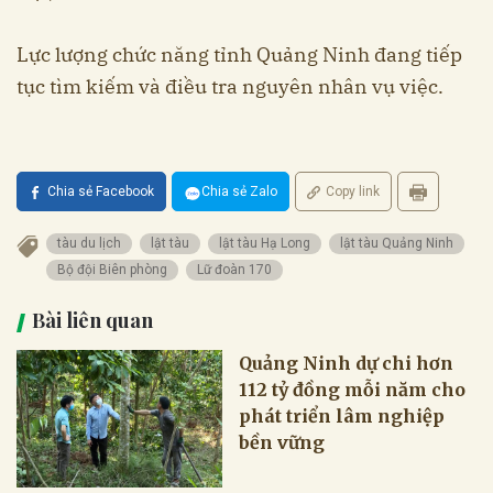
Lực lượng chức năng tỉnh Quảng Ninh đang tiếp
tục tìm kiếm và điều tra nguyên nhân vụ việc.
Chia sẻ Facebook
Chia sẻ Zalo
Copy link
tàu du lịch
lật tàu
lật tàu Hạ Long
lật tàu Quảng Ninh
Bộ đội Biên phòng
Lữ đoàn 170
Bài liên quan
Quảng Ninh dự chi hơn
112 tỷ đồng mỗi năm cho
phát triển lâm nghiệp
bền vững