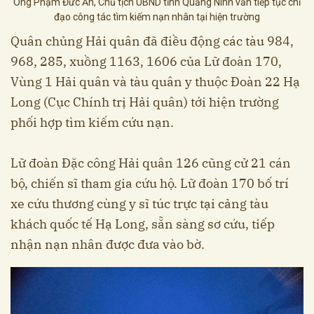
Ông Phạm Đức Ấn, Chủ tịch UBND tỉnh Quảng Ninh vẫn tiếp tục chỉ
đạo công tác tìm kiếm nạn nhân tại hiện trường
Quân chủng Hải quân đã điều động các tàu 984,
968, 285, xuồng 1163, 1606 của Lữ đoàn 170,
Vùng 1 Hải quân và tàu quân y thuộc Đoàn 22 Hạ
Long (Cục Chính trị Hải quân) tới hiện trường
phối hợp tìm kiếm cứu nạn.
Lữ đoàn Đặc công Hải quân 126 cũng cử 21 cán
bộ, chiến sĩ tham gia cứu hộ. Lữ đoàn 170 bố trí
xe cứu thương cùng y sĩ túc trực tại cảng tàu
khách quốc tế Hạ Long, sẵn sàng sơ cứu, tiếp
nhận nạn nhân được đưa vào bờ.