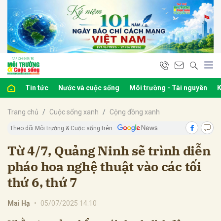
bình luận
Tin tức
Nước và cuộc sống
Môi trường - Tài nguyên
K
Trang chủ
Cuộc sống xanh
Cộng đồng xanh
Theo dõi Môi trường & Cuộc sống trên
Từ 4/7, Quảng Ninh sẽ trình diễn
pháo hoa nghệ thuật vào các tối
Hủy
G
thứ 6, thứ 7
Mai Hạ
•
05/07/2025 14:10