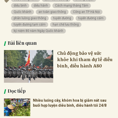
diễu binh
diễu hành
Cách mạng tháng Tám
Quốc khánh
an toàn giao thông
Công an TP Hà Nội
phân luồng giao thông
tuyến đường
tuyến đường cấm
tuyến đường tạm cấm
hạn chế lưu thông
kỷ niệm 80 năm Ngày Quốc khánh
Bài liên quan
Chủ động bảo vệ sức
khỏe khi tham dự lễ diễu
binh, diễu hành A80
Đọc tiếp
Nhiều luống cây, khóm hoa bị giẫm nát sau
buổi hợp luyện diễu binh, diễu hành tối 24/8