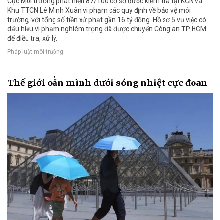
Cục Môi trường phát hiện 87/100 cơ sở được kiểm tra tại KCN và
Khu TTCN Lê Minh Xuân vi phạm các quy định về bảo vệ môi
trường, với tổng số tiền xử phạt gần 16 tỷ đồng. Hồ sơ 5 vụ việc có
dấu hiệu vi phạm nghiêm trọng đã được chuyển Công an TP HCM
để điều tra, xử lý.
Pháp luật môi trường
Thế giới oằn mình dưới sóng nhiệt cực đoan