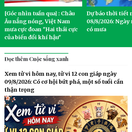
[Góc nhìn tuần qua] : Châu
Dự báo thời tiết
o
Âu nắng nóng, Việt Nam
08/8/2026: Ngày
mưa cực đoan "Hai thái cực
có mưa
của biến đổi khí hậu"
Đọc thêm Cuộc sống xanh
Xem tử vi hôm nay, tử vi 12 con giáp ngày
09/8/2026: Có cơ hội bứt phá, một số tuổi cần
thận trọng