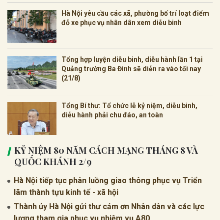
Hà Nội yêu cầu các xã, phường bố trí loạt điểm
đỗ xe phục vụ nhân dân xem diễu binh
Tổng hợp luyện diễu binh, diễu hành lần 1 tại
Quảng trường Ba Đình sẽ diễn ra vào tối nay
(21/8)
Tổng Bí thư: Tổ chức lễ kỷ niệm, diễu binh,
diễu hành phải chu đáo, an toàn
KỶ NIỆM 80 NĂM CÁCH MẠNG THÁNG 8 VÀ
QUỐC KHÁNH 2/9
Hà Nội tiếp tục phân luồng giao thông phục vụ Triển
lãm thành tựu kinh tế - xã hội
Thành ủy Hà Nội gửi thư cảm ơn Nhân dân và các lực
lượng tham gia phục vụ nhiệm vụ A80