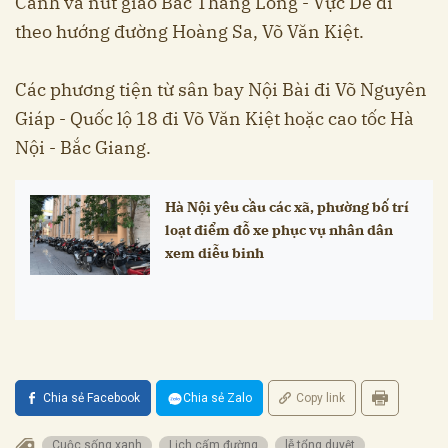
Canh và nút giao Bắc Thăng Long - Vực Dê đi
theo hướng đường Hoàng Sa, Võ Văn Kiệt.
Các phương tiện từ sân bay Nội Bài đi Võ Nguyên
Giáp - Quốc lộ 18 đi Võ Văn Kiệt hoặc cao tốc Hà
Nội - Bắc Giang.
Hà Nội yêu cầu các xã, phường bố trí
loạt điểm đỗ xe phục vụ nhân dân
xem diễu binh
Chia sẻ Facebook
Chia sẻ Zalo
Copy link
Cuộc sống xanh
Lịch cấm đường
lễ tổng duyệt