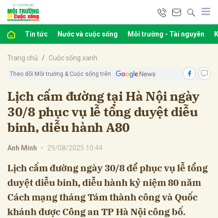
Tin tức
Nước và cuộc sống
Môi trường - Tài nguyên
K
bình luận
Trang chủ
Cuộc sống xanh
Theo dõi Môi trường & Cuộc sống trên
Lịch cấm đường tại Hà Nội ngày
30/8 phục vụ lễ tổng duyệt diễu
binh, diễu hành A80
Anh Minh
•
29/08/2025 10:44
Hủy
G
Lịch cấm đường ngày 30/8 để phục vụ lễ tổng
duyệt diễu binh, diễu hành kỷ niệm 80 năm
Cách mạng tháng Tám thành công và Quốc
khánh được Công an TP Hà Nội công bố.