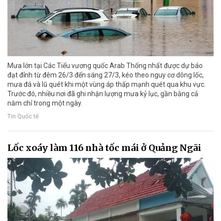
Mưa lớn tại Các Tiểu vương quốc Arab Thống nhất được dự báo
đạt đỉnh từ đêm 26/3 đến sáng 27/3, kéo theo nguy cơ dông lốc,
mưa đá và lũ quét khi một vùng áp thấp mạnh quét qua khu vực.
Trước đó, nhiều nơi đã ghi nhận lượng mưa kỷ lục, gần bằng cả
năm chỉ trong một ngày.
Tin Quốc tế
Lốc xoáy làm 116 nhà tốc mái ở Quảng Ngãi