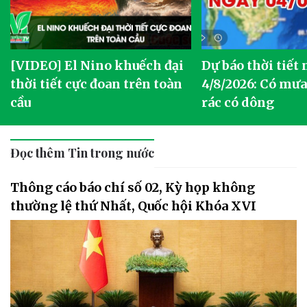
[VIDEO] El Nino khuếch đại
Dự báo thời tiết
thời tiết cực đoan trên toàn
4/8/2026: Có mưa 
cầu
rác có dông
Đọc thêm Tin trong nước
Thông cáo báo chí số 02, Kỳ họp không
thường lệ thứ Nhất, Quốc hội Khóa XVI