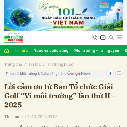
bình luận
Tin tức
Nước và cuộc sống
Môi trường - Tài nguyên
K
Trang chủ
Tin tức
Tin trong nước
Theo dõi Môi trường & Cuộc sống trên
Lời cảm ơn từ Ban Tổ chức Giải
Golf “Vì môi trường” lần thứ II –
Hủy
G
2025
Thu Lan
•
01/12/2025 09:06