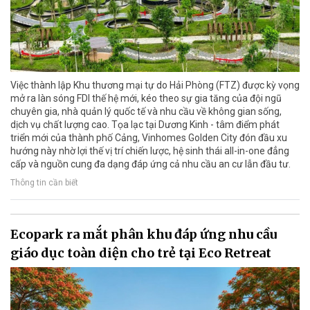
Việc thành lập Khu thương mại tự do Hải Phòng (FTZ) được kỳ vọng
mở ra làn sóng FDI thế hệ mới, kéo theo sự gia tăng của đội ngũ
chuyên gia, nhà quản lý quốc tế và nhu cầu về không gian sống,
dịch vụ chất lượng cao. Tọa lạc tại Dương Kinh - tâm điểm phát
triển mới của thành phố Cảng, Vinhomes Golden City đón đầu xu
hướng này nhờ lợi thế vị trí chiến lược, hệ sinh thái all-in-one đẳng
cấp và nguồn cung đa dạng đáp ứng cả nhu cầu an cư lẫn đầu tư.
Thông tin cần biết
Ecopark ra mắt phân khu đáp ứng nhu cầu
giáo dục toàn diện cho trẻ tại Eco Retreat