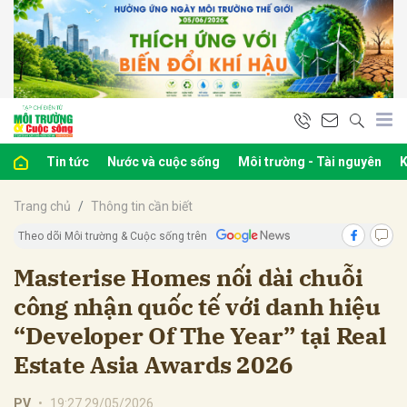
bình luận
Tin tức
Nước và cuộc sống
Môi trường - Tài nguyên
K
Trang chủ
Thông tin cần biết
Theo dõi Môi trường & Cuộc sống trên
Masterise Homes nối dài chuỗi
công nhận quốc tế với danh hiệu
Hủy
G
“Developer Of The Year” tại Real
Estate Asia Awards 2026
PV
•
19:27 29/05/2026