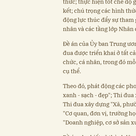
thức; thực hiện tốt chế độ g
kết; chú trọng các hình thứ
động lực thúc đẩy sự tham g
nhân và các tầng lớp Nhân 
Đề án của Ủy ban Trung ươ
đua được triển khai ở tất cả
chức, cá nhân, trong đó mỗ
cụ thể.
Theo đó, phát động các pho
xanh - sạch - đẹp"; Thi đua
Thi đua xây dựng "Xã, phườ
"Cơ quan, đơn vị, trường họ
"Doanh nghiệp, cơ sở sản xu