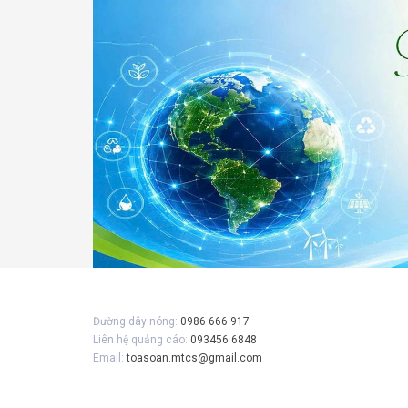
Gửi 
Đường dây nóng:
0986 666 917
Liên hệ quảng cáo:
093456 6848
Email:
toasoan.mtcs@gmail.com