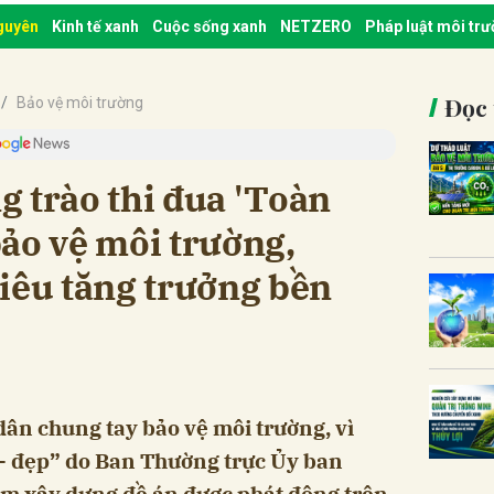
nguyên
Kinh tế xanh
Cuộc sống xanh
NETZERO
Pháp luật môi tr
Đọc 
Bảo vệ môi trường
 trào thi đua 'Toàn
ảo vệ môi trường,
iêu tăng trưởng bền
dân chung tay bảo vệ môi trường, vì
 - đẹp” do Ban Thường trực Ủy ban
m xây dựng đề án được phát động trên