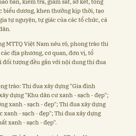
iao ban, kiểm tra, giám sát, sơ kết, tổng
c biểu dương, khen thưởng kịp thời, tạo
ia tự nguyện, tự giác của các tổ chức, cá
dân.
ng MTTQ Việt Nam nêu rõ, phong trào thi
 các địa phương, cơ quan, đơn vị, tổ
i đối tượng đều gắn với nội dung thi đua
ng trào: Thi đua xây dựng "Gia đình
 xây dựng "Khu dân cư xanh - sạch - đẹp";
ng xanh - sạch - đẹp"; Thi đua xây dựng
c xanh - sạch - đẹp"; Thi đua xây dựng
ất xanh - sạch - đẹp".