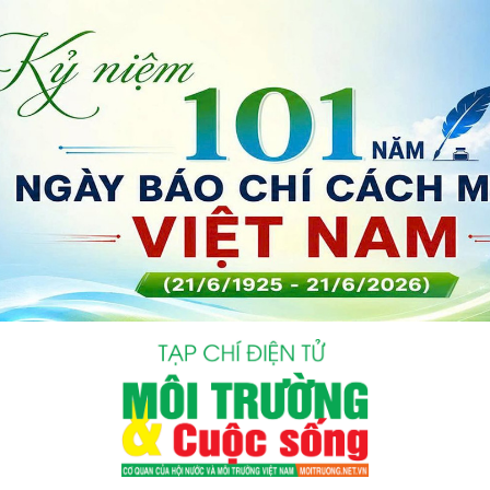
bình luận
Hủy
G