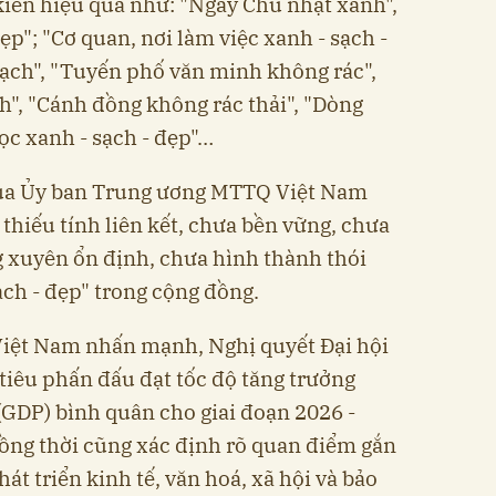
kiến hiệu quả như: "Ngày Chủ nhật xanh",
ẹp"; "Cơ quan, nơi làm việc xanh - sạch -
 sạch", "Tuyến phố văn minh không rác",
", "Cánh đồng không rác thải", "Dòng
ọc xanh - sạch - đẹp"…
của Ủy ban Trung ương MTTQ Việt Nam
thiếu tính liên kết, chưa bền vững, chưa
 xuyên ổn định, chưa hình thành thói
ạch - đẹp" trong cộng đồng.
iệt Nam nhấn mạnh, Nghị quyết Đại hội
tiêu phấn đấu đạt tốc độ tăng trưởng
GDP) bình quân cho giai đoạn 2026 -
ồng thời cũng xác định rõ quan điểm gắn
hát triển kinh tế, văn hoá, xã hội và bảo