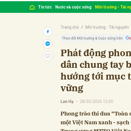
Tin tức
Nước và cuộc sống
Môi trường - Tài 
Trang chủ
Môi trường - Tài nguyên
Theo dõi Môi trường & Cuộc sống trên
Phát động phong
dân chung tay b
hướng tới mục t
vững
Lan Hạ
•
28/05/2026 12:00
Phong trào thi đua “Toàn 
một Việt Nam xanh - sạch
Trung ương MTTQ Việt Na