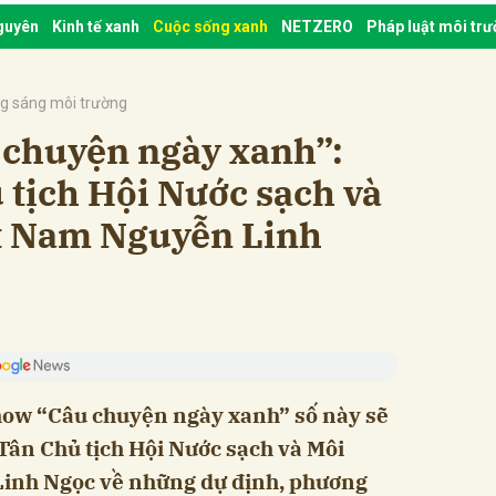
nguyên
Kinh tế xanh
Cuộc sống xanh
NETZERO
Pháp luật môi tr
g sáng môi trường
 chuyện ngày xanh”:
 tịch Hội Nước sạch và
t Nam Nguyễn Linh
how “Câu chuyện ngày xanh” số này sẽ
i Tân Chủ tịch Hội Nước sạch và Môi
Linh Ngọc về những dự định, phương