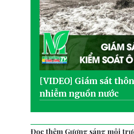
[VIDEO] Giám sát thôn
nhiễm nguồn nước
Đọc thêm Gương sáng môi tr