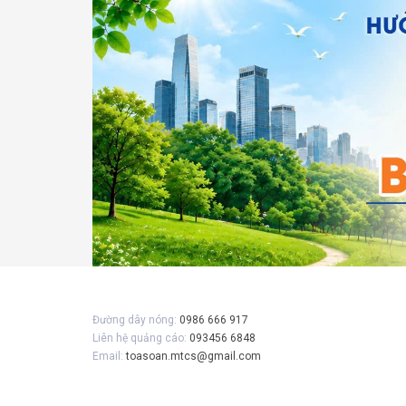
Gửi 
Đường dây nóng:
0986 666 917
Liên hệ quảng cáo:
093456 6848
Email:
toasoan.mtcs@gmail.com