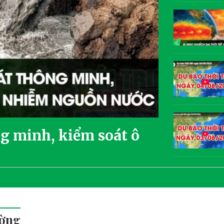
g minh, kiểm soát ô
ường