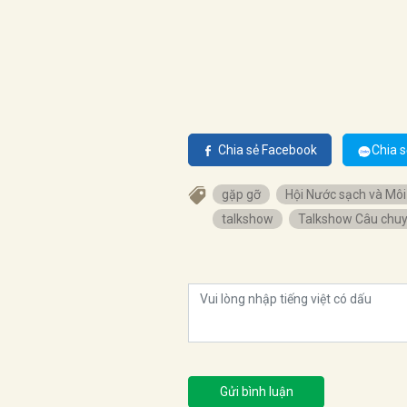
Chia sẻ Facebook
Chia s
gặp gỡ
Hội Nước sạch và Môi
talkshow
Talkshow Câu chuy
Gửi bình luận