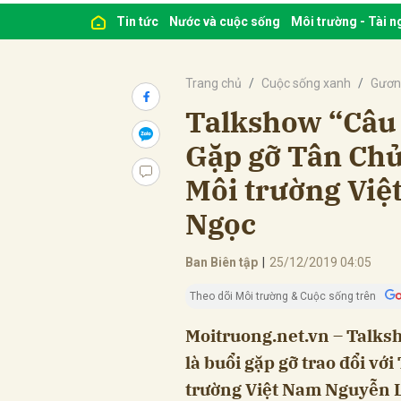
Tin tức
Nước và cuộc sống
Môi trường - Tài 
Trang chủ
Cuộc sống xanh
Gươn
Talkshow “Câu
Gặp gỡ Tân Chủ
Môi trường Việ
Ngọc
Ban Biên tập
|
25/12/2019 04:05
Theo dõi Môi trường & Cuộc sống trên
Moitruong.net.vn – Talks
là buổi gặp gỡ trao đổi vớ
trường Việt Nam Nguyễn 