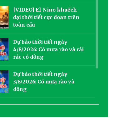
[VIDEO] El Nino khuếch
đại thời tiết cực đoan trên
toàn cầu
Dự báo thời tiết ngày
4/8/2026: Có mưa rào và rải
rác có dông
Dự báo thời tiết ngày
3/8/2026: Có mưa rào và
dông
Dự báo thời tiết ngày
2/8/2026: Có mây, có lúc có
mưa rào và dông