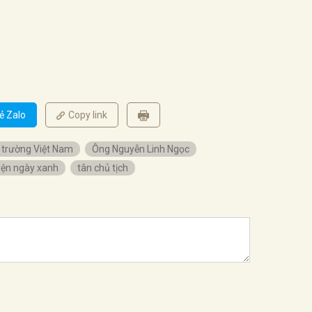
ẻ Zalo
Copy link
 trường Việt Nam
Ông Nguyễn Linh Ngọc
ện ngày xanh
tân chủ tịch