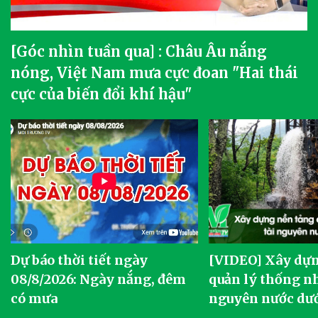
[Góc nhìn tuần qua] : Châu Âu nắng
nóng, Việt Nam mưa cực đoan "Hai thái
cực của biến đổi khí hậu"
Dự báo thời tiết ngày
[VIDEO] Xây dựn
o
08/8/2026: Ngày nắng, đêm
quản lý thống nh
có mưa
nguyên nước dướ