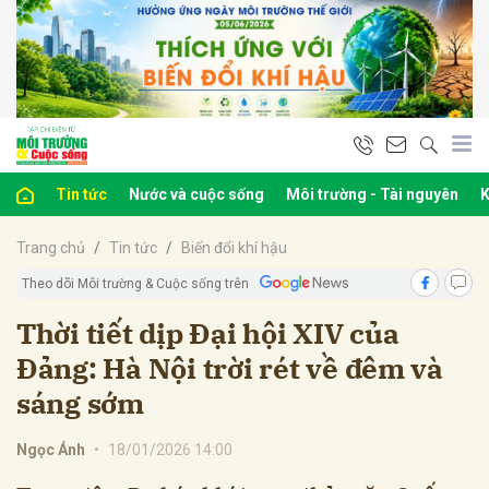
bình luận
Tin tức
Nước và cuộc sống
Môi trường - Tài nguyên
K
Trang chủ
Tin tức
Biến đổi khí hậu
Theo dõi Môi trường & Cuộc sống trên
Thời tiết dịp Đại hội XIV của
Đảng: Hà Nội trời rét về đêm và
Hủy
G
sáng sớm
Ngọc Ánh
•
18/01/2026 14:00