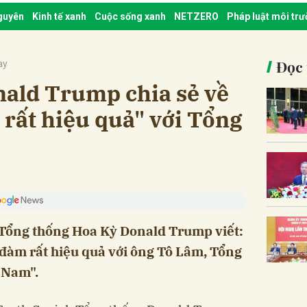
nguyên
Kinh tế xanh
Cuộc sống xanh
NETZERO
Pháp luật môi tr
Đọc 
ay
ald Trump chia sẻ về
 rất hiệu quả" với Tổng
, Tổng thống Hoa Kỳ Donald Trump viết:
 đàm rất hiệu quả với ông Tô Lâm, Tổng
 Nam".