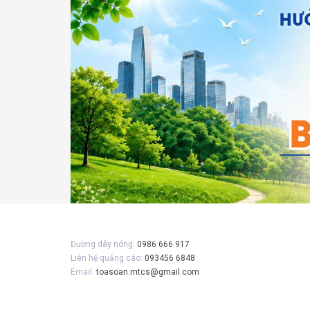
Gửi 
Đường dây nóng:
0986 666 917
Liên hệ quảng cáo:
093456 6848
Email:
toasoan.mtcs@gmail.com