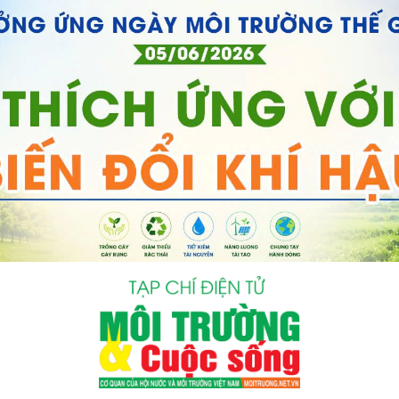
bình luận
Hủy
G