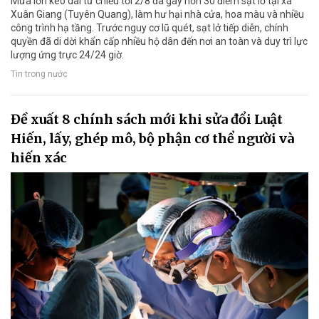
Mưa lớn kéo dài từ chiều tối 2/8 đã gây hơn 30 điểm sạt lở tại xã
Xuân Giang (Tuyên Quang), làm hư hại nhà cửa, hoa màu và nhiều
công trình hạ tầng. Trước nguy cơ lũ quét, sạt lở tiếp diễn, chính
quyền đã di dời khẩn cấp nhiều hộ dân đến nơi an toàn và duy trì lực
lượng ứng trực 24/24 giờ.
Tin trong nước
Đề xuất 8 chính sách mới khi sửa đổi Luật
Hiến, lấy, ghép mô, bộ phận cơ thể người và
hiến xác