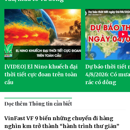
[VIDEO] El Nino khuếch đại
Dự báo thời tiết
thời tiết cực đoan trên toàn
4/8/2026: Có mưa 
cầu
rác có dông
Đọc thêm Thông tin cần biết
VinFast VF 9 biến những chuyến đi hàng
nghìn km trở thành “hành trình thư giãn”