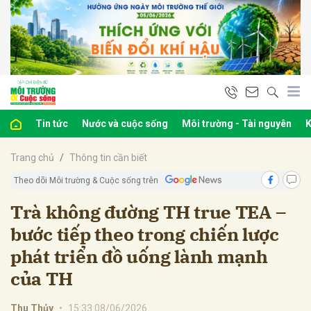
bình luận
Tin tức
Nước và cuộc sống
Môi trường - Tài nguyên
K
Trang chủ
Thông tin cần biết
Theo dõi Môi trường & Cuộc sống trên
Trà không đường TH true TEA –
bước tiếp theo trong chiến lược
Hủy
G
phát triển đồ uống lành mạnh
của TH
Thu Thủy
•
15:33 08/06/2026