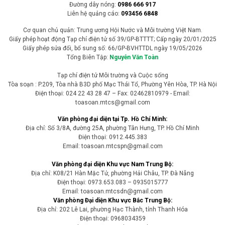
Đường dây nóng:
0986 666 917
Liên hệ quảng cáo:
093456 6848
Cơ quan chủ quản: Trung ương Hội Nước và Môi trường Việt Nam.
Giấy phép hoạt động Tạp chí điện tử số 39/GP-BTTTT; Cấp ngày 20/01/2025
Giấy phép sửa đổi, bổ sung số: 66/GP-BVHTTDL ngày 19/05/2026
Tổng Biên Tập:
Nguyễn Văn Toàn
Tạp chí điện tử Môi trường và Cuộc sống
Tòa soạn : P.209, Tòa nhà B3D phố Mạc Thái Tổ, Phường Yên Hòa, TP. Hà Nội
Điện thoại: 024 22 43 28 47 – Fax: 02462810979 - Email:
toasoan.mtcs@gmail.com
Văn phòng đại diện tại Tp. Hồ Chí Minh:
Địa chỉ: Số 3/8A, đường 25A, phường Tân Hưng, TP. Hồ Chí Minh
Điện thoại: 0912.445.383
Email: toasoan.mtcspn@gmail.com
Văn phòng đại diện Khu vực Nam Trung Bộ:
Địa chỉ: K08/21 Hàn Mặc Tử, phường Hải Châu, TP. Đà Nẵng
Điện thoại: 0973.653.083 – 0935015777
Email: toasoan.mtcsdn@gmail.com
Văn phòng Đại diện Khu vực Bắc Trung Bộ:
Địa chỉ: 202 Lê Lai, phường Hạc Thành, tỉnh Thanh Hóa
Điện thoại: 0968034359