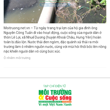
Moitruong.net.vn – Từ ngày trang trại lợn của hộ gia đình ông
Nguyễn Công Tuấn đi vào hoạt động, cuộc sống của người dân ở
thôn Lê Lợi, xã Nhuế Dương (huyện Khoái Châu, Hưng Yên) hoàn
toàn bị đảo lộn. Nước thải đen ngòm, đặc quánh xả thải ra môi
trường làm ô nhiễm nguồn nước, cùng với mùi hôi thối bốc lên nồng
nặc khiến người dân vô cùng bức xúc.
Ô nhiễm môi trường