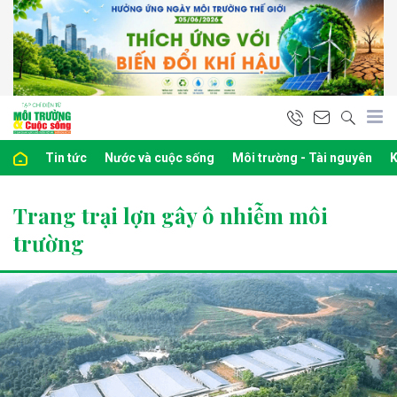
Tin tức
Nước và cuộc sống
Môi trường - Tài nguyên
K
Trang trại lợn gây ô nhiễm môi
trường