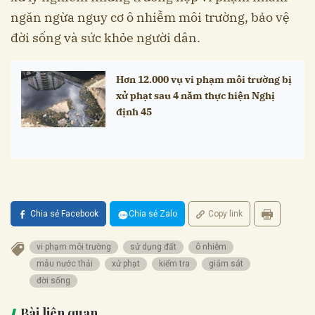
ngăn ngừa nguy cơ ô nhiễm môi trường, bảo vệ
đời sống và sức khỏe người dân.
Hơn 12.000 vụ vi phạm môi trường bị
xử phạt sau 4 năm thực hiện Nghị
định 45
Chia sẻ Facebook
Chia sẻ Zalo
Copy link
vi phạm môi trường
sử dụng đất
ô nhiễm
mẫu nước thải
xử phạt
kiểm tra
giám sát
đời sống
Bài liên quan