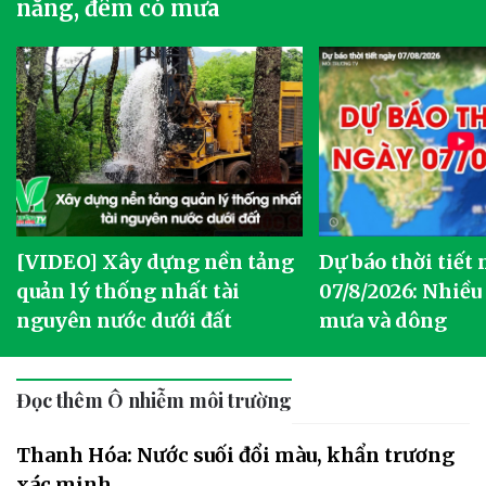
nắng, đêm có mưa
[VIDEO] Xây dựng nền tảng
Dự báo thời tiết
quản lý thống nhất tài
07/8/2026: Nhiều
nguyên nước dưới đất
mưa và dông
Đọc thêm Ô nhiễm môi trường
Thanh Hóa: Nước suối đổi màu, khẩn trương
xác minh