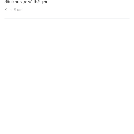
đầu khu vực và thế giới.
Kinh tế xanh
Hà Nội tiếp tục phân luồng giao thông phục
vụ Triển lãm thành tựu kinh tế - xã hội
Công an TP Hà Nội thông báo tiếp tục phân luồng giao thông phục