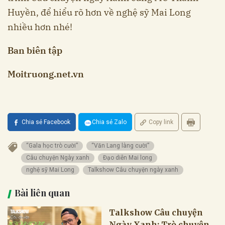
Huyền, để hiểu rõ hơn về nghệ sỹ Mai Long
nhiều hơn nhé!
Ban biên tập
Moitruong.net.vn
Chia sẻ Facebook
Chia sẻ Zalo
Copy link
“Gala học trò cười”
“Văn Lang làng cười”
Câu chuyện Ngày xanh
Đạo diễn Mai long
nghệ sỹ Mai Long
Talkshow Câu chuyện ngày xanh
Bài liên quan
Talkshow Câu chuyện
Ngày Xanh: Trò chuyện