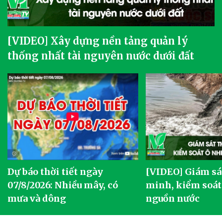
[VIDEO] Xây dựng nền tảng quản lý
thống nhất tài nguyên nước dưới đất
Dự báo thời tiết ngày
[VIDEO] Giám sá
07/8/2026: Nhiều mây, có
minh, kiểm soát
mưa và dông
nguồn nước