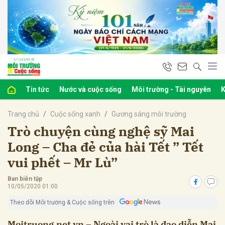
bình luận
Tin tức
Nước và cuộc sống
Môi trường - Tài nguyên
K
Trang chủ
Cuộc sống xanh
Gương sáng môi trường
Trò chuyện cùng nghệ sỹ Mai
Long – Cha đẻ của hài Tết ” Tết
vui phết – Mr Lù”
Hủy
G
Ban biên tập
10/05/2020 01:00
Theo dõi Môi trường & Cuộc sống trên
Moitruong.net.vn – Ngoài vai trò là đạo diễn Mai