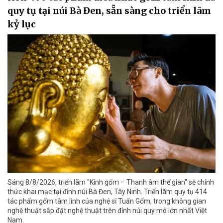
quy tụ tại núi Bà Đen, sẵn sàng cho triển lãm
kỷ lục
Sáng 8/8/2026, triển lãm "Kinh gốm – Thanh âm thế gian" sẽ chính
thức khai mạc tại đỉnh núi Bà Đen, Tây Ninh. Triển lãm quy tụ 414
tác phẩm gốm tâm linh của nghệ sĩ Tuấn Gốm, trong không gian
nghệ thuật sắp đặt nghệ thuật trên đỉnh núi quy mô lớn nhất Việt
Nam.