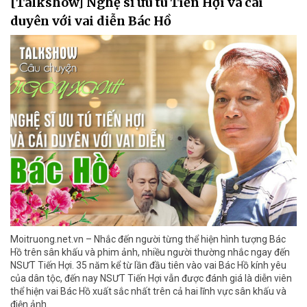
[Talkshow] Nghệ sĩ ưu tú Tiến Hợi và cái
duyên với vai diễn Bác Hồ
Moitruong.net.vn – Nhắc đến người từng thể hiện hình tượng Bác
Hồ trên sân khấu và phim ảnh, nhiều người thường nhắc ngay đến
NSƯT Tiến Hợi. 35 năm kể từ lần đầu tiên vào vai Bác Hồ kính yêu
của dân tộc, đến nay NSƯT Tiến Hợi vẫn được đánh giá là diễn viên
thể hiện vai Bác Hồ xuất sắc nhất trên cả hai lĩnh vực sân khấu và
điện ảnh.