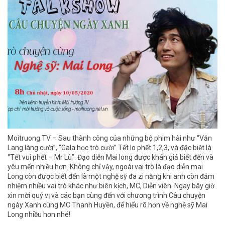
Moitruong.TV – Sau thành công của những bộ phim hài như “Văn
Lang làng cười”, “Gala học trò cười” Tết lo phết 1,2,3, và đặc biệt là
“Tết vui phết – Mr Lù”. Đạo diễn Mai long được khán giả biết đến và
yêu mến nhiều hơn. Không chỉ vậy, ngoài vai trò là đạo diễn mai
Long còn được biết đến là một nghệ sỹ đa zi năng khi anh còn đảm
nhiệm nhiều vai trò khác như biên kịch, MC, Diễn viên. Ngay bây giờ
xin mời quý vị và các bạn cùng đến với chương trình Câu chuyện
ngày Xanh cùng MC Thanh Huyền, để hiểu rõ hơn về nghệ sỹ Mai
Long nhiều hơn nhé!