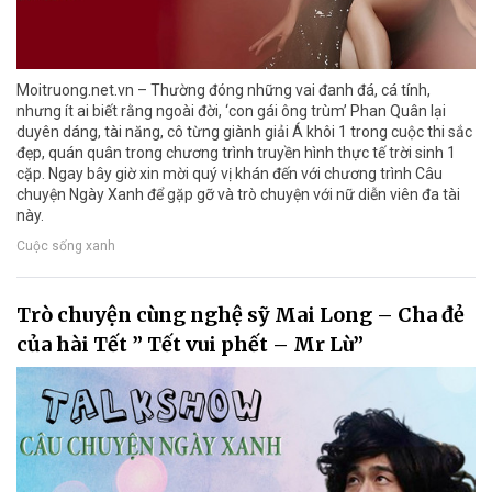
Moitruong.net.vn – Thường đóng những vai đanh đá, cá tính,
nhưng ít ai biết rằng ngoài đời, ‘con gái ông trùm’ Phan Quân lại
duyên dáng, tài năng, cô từng giành giải Á khôi 1 trong cuộc thi sắc
đẹp, quán quân trong chương trình truyền hình thực tế trời sinh 1
cặp. Ngay bây giờ xin mời quý vị khán đến với chương trình Câu
chuyện Ngày Xanh để gặp gỡ và trò chuyện với nữ diễn viên đa tài
này.
Cuộc sống xanh
Trò chuyện cùng nghệ sỹ Mai Long – Cha đẻ
của hài Tết ” Tết vui phết – Mr Lù”