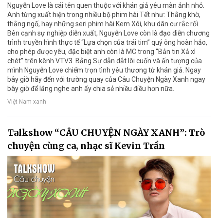
Nguyễn Love là cái tên quen thuộc với khán giả yêu màn ảnh nhỏ.
Anh từng xuất hiện trong nhiều bộ phim hài Tết như: Thằng khờ,
thằng ngố, hay những seri phim hài Kem Xôi, khu dân cư rắc rối.
Bên cạnh sự nghiệp diễn xuất, Nguyễn Love còn là đạo diễn chương
trình truyền hình thực tế “Lựa chọn của trái tim” quý ông hoàn hảo,
cho phép được yêu, đặc biệt anh còn là MC trong “Bản tin Xả xì
chét” trên kênh VTV3. Bằng Sự dẫn dắt lôi cuốn và ấn tượng của
mình Nguyễn Love chiếm trọn tình yêu thương từ khán giả. Ngay
bây giờ hãy đến với trường quay của Câu Chuyện Ngày Xanh ngay
bây giờ để lắng nghe anh ấy chia sẻ nhiều điều hơn nữa.
Việt Nam xanh
Talkshow “CÂU CHUYỆN NGÀY XANH”: Trò
chuyện cùng ca, nhạc sĩ Kevin Trần