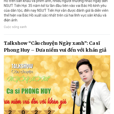
Hồ trên sân khấu và phim ảnh, nhiều người thường nhắc ngay đến
NSƯT Tiến Hợi. 35 năm kể từ lần đầu tiên vào vai Bác Hồ kính yêu
của dân tộc, đến nay NSƯT Tiến Hợi vẫn được đánh giá là diễn viên
thể hiện vai Bác Hồ xuất sắc nhất trên cả hai lĩnh vực sân khấu và
điện ảnh.
Cuộc sống xanh
Talkshow “Câu chuyện Ngày xanh”: Ca sĩ
Phong Huy – Đưa niềm vui đến với khán giả