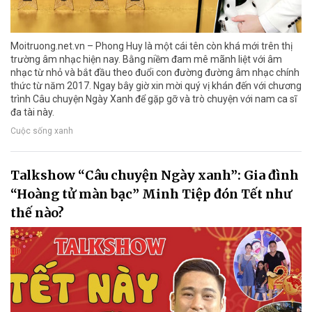
Moitruong.net.vn – Phong Huy là một cái tên còn khá mới trên thị
trường âm nhạc hiện nay. Bằng niềm đam mê mãnh liệt với âm
nhạc từ nhỏ và bắt đầu theo đuổi con đường đường âm nhạc chính
thức từ năm 2017. Ngay bây giờ xin mời quý vị khán đến với chương
trình Câu chuyện Ngày Xanh để gặp gỡ và trò chuyện với nam ca sĩ
đa tài này.
Cuộc sống xanh
Talkshow “Câu chuyện Ngày xanh”: Gia đình
“Hoàng tử màn bạc” Minh Tiệp đón Tết như
thế nào?