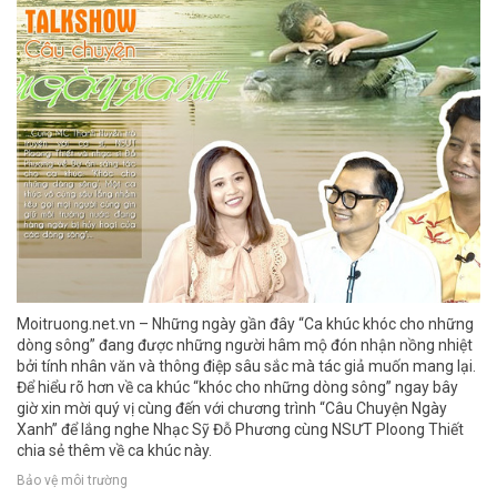
Moitruong.net.vn – Những ngày gần đây “Ca khúc khóc cho những
dòng sông” đang được những người hâm mộ đón nhận nồng nhiệt
bởi tính nhân văn và thông điệp sâu sắc mà tác giả muốn mang lại.
Để hiểu rõ hơn về ca khúc “khóc cho những dòng sông” ngay bây
giờ xin mời quý vị cùng đến với chương trình “Câu Chuyện Ngày
Xanh” để lắng nghe Nhạc Sỹ Đỗ Phương cùng NSƯT Ploong Thiết
chia sẻ thêm về ca khúc này.
Bảo vệ môi trường