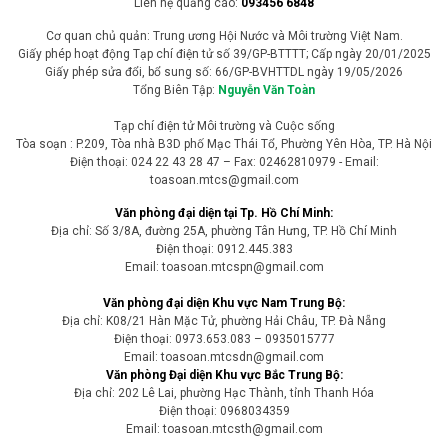
Liên hệ quảng cáo:
093456 6848
Cơ quan chủ quản: Trung ương Hội Nước và Môi trường Việt Nam.
Giấy phép hoạt động Tạp chí điện tử số 39/GP-BTTTT; Cấp ngày 20/01/2025
Giấy phép sửa đổi, bổ sung số: 66/GP-BVHTTDL ngày 19/05/2026
Tổng Biên Tập:
Nguyễn Văn Toàn
Tạp chí điện tử Môi trường và Cuộc sống
Tòa soạn : P.209, Tòa nhà B3D phố Mạc Thái Tổ, Phường Yên Hòa, TP. Hà Nội
Điện thoại: 024 22 43 28 47 – Fax: 02462810979 - Email:
toasoan.mtcs@gmail.com
Văn phòng đại diện tại Tp. Hồ Chí Minh:
Địa chỉ: Số 3/8A, đường 25A, phường Tân Hưng, TP. Hồ Chí Minh
Điện thoại: 0912.445.383
Email: toasoan.mtcspn@gmail.com
Văn phòng đại diện Khu vực Nam Trung Bộ:
Địa chỉ: K08/21 Hàn Mặc Tử, phường Hải Châu, TP. Đà Nẵng
Điện thoại: 0973.653.083 – 0935015777
Email: toasoan.mtcsdn@gmail.com
Văn phòng Đại diện Khu vực Bắc Trung Bộ:
Địa chỉ: 202 Lê Lai, phường Hạc Thành, tỉnh Thanh Hóa
Điện thoại: 0968034359
Email: toasoan.mtcsth@gmail.com