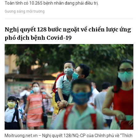
Toàn tỉnh có 10.265 bệnh nhân đang phải điều trị.
Gương sáng môi trường
Nghị quyết 128 bước ngoặt về chiến lược ứng
phó dịch bệnh Covid-19
Moitruong.net.vn – Nghị quyết 128/NQ-CP của Chính phủ về “Thích