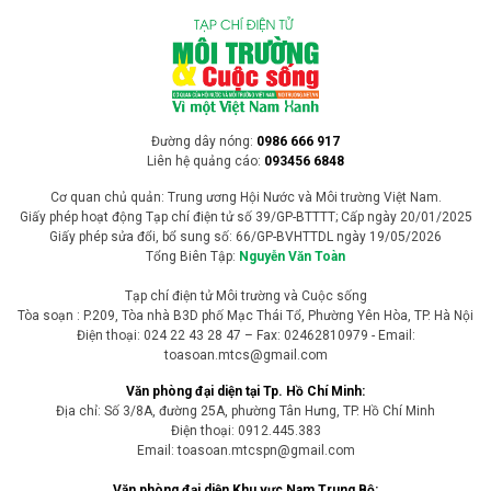
Đường dây nóng:
0986 666 917
Liên hệ quảng cáo:
093456 6848
Cơ quan chủ quản: Trung ương Hội Nước và Môi trường Việt Nam.
Giấy phép hoạt động Tạp chí điện tử số 39/GP-BTTTT; Cấp ngày 20/01/2025
Giấy phép sửa đổi, bổ sung số: 66/GP-BVHTTDL ngày 19/05/2026
Tổng Biên Tập:
Nguyễn Văn Toàn
Tạp chí điện tử Môi trường và Cuộc sống
Tòa soạn : P.209, Tòa nhà B3D phố Mạc Thái Tổ, Phường Yên Hòa, TP. Hà Nội
Điện thoại: 024 22 43 28 47 – Fax: 02462810979 - Email:
toasoan.mtcs@gmail.com
Văn phòng đại diện tại Tp. Hồ Chí Minh:
Địa chỉ: Số 3/8A, đường 25A, phường Tân Hưng, TP. Hồ Chí Minh
Điện thoại: 0912.445.383
Email: toasoan.mtcspn@gmail.com
Văn phòng đại diện Khu vực Nam Trung Bộ: