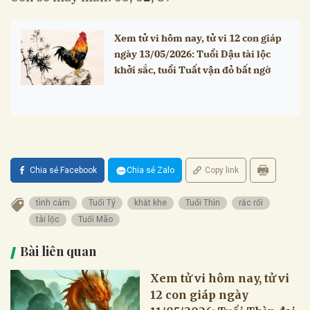
Xem tử vi hôm nay, tử vi 12 con giáp
ngày 13/05/2026: Tuổi Dậu tài lộc
khởi sắc, tuổi Tuất vận đỏ bất ngờ
Chia sẻ Facebook
Chia sẻ Zalo
Copy link
tình cảm
Tuổi Tý
khắt khe
Tuổi Thìn
rắc rối
tài lộc
Tuổi Mão
Bài liên quan
Xem tử vi hôm nay, tử vi
12 con giáp ngày