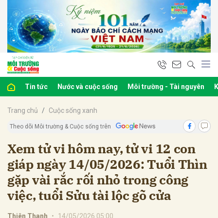
bình luận
Tin tức
Nước và cuộc sống
Môi trường - Tài nguyên
K
Trang chủ
Cuộc sống xanh
Theo dõi Môi trường & Cuộc sống trên
Xem tử vi hôm nay, tử vi 12 con
giáp ngày 14/05/2026: Tuổi Thìn
Hủy
G
gặp vài rắc rối nhỏ trong công
việc, tuổi Sửu tài lộc gõ cửa
Thiên Thanh
•
14/05/2026 05:00