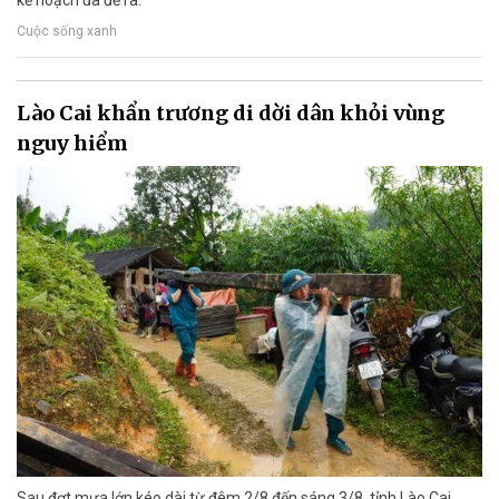
kế hoạch đã đề ra.
Cuộc sống xanh
Lào Cai khẩn trương di dời dân khỏi vùng
nguy hiểm
Sau đợt mưa lớn kéo dài từ đêm 2/8 đến sáng 3/8, tỉnh Lào Cai