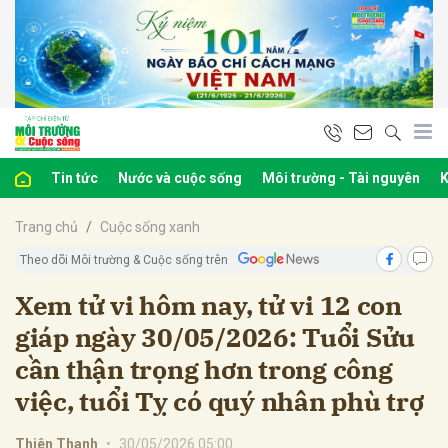
bình luận
Tin tức
Nước và cuộc sống
Môi trường - Tài nguyên
K
Trang chủ
Cuộc sống xanh
Theo dõi Môi trường & Cuộc sống trên
Xem tử vi hôm nay, tử vi 12 con
giáp ngày 30/05/2026: Tuổi Sửu
Hủy
G
cần thận trọng hơn trong công
việc, tuổi Tỵ có quý nhân phù trợ
Thiên Thanh
•
30/05/2026 05:00