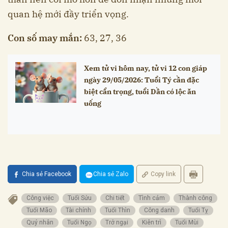
quan hệ mới đầy triển vọng.
Con số may mắn:
63, 27, 36
Xem tử vi hôm nay, tử vi 12 con giáp
ngày 29/05/2026: Tuổi Tý cần đặc
biệt cẩn trọng, tuổi Dần có lộc ăn
uống
Chia sẻ Facebook
Chia sẻ Zalo
Copy link
Công việc
Tuổi Sửu
Chi tiết
Tình cảm
Thành công
Tuổi Mão
Tài chính
Tuổi Thìn
Công danh
Tuổi Tỵ
Quý nhân
Tuổi Ngọ
Trở ngại
Kiên trì
Tuổi Mùi