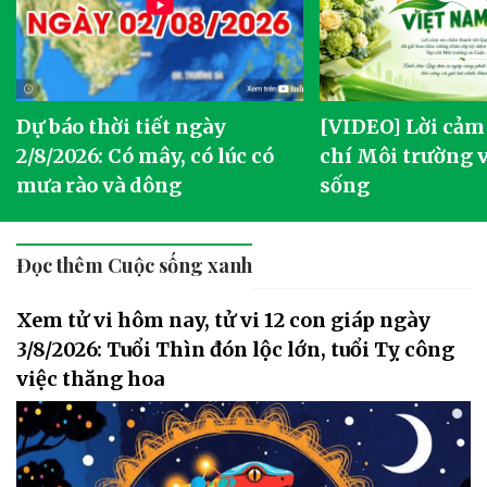
Dự báo thời tiết ngày
[VIDEO] Lời cảm
2/8/2026: Có mây, có lúc có
chí Môi trường 
mưa rào và dông
sống
Đọc thêm Cuộc sống xanh
Xem tử vi hôm nay, tử vi 12 con giáp ngày
3/8/2026: Tuổi Thìn đón lộc lớn, tuổi Tỵ công
việc thăng hoa