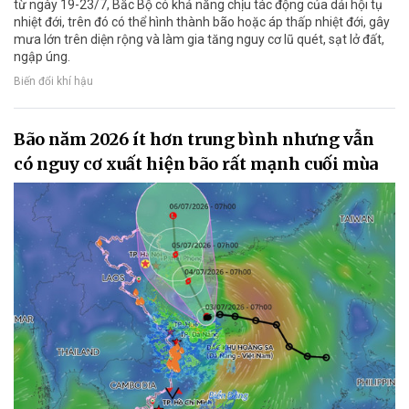
từ ngày 19-23/7, Bắc Bộ có khả năng chịu tác động của dải hội tụ
nhiệt đới, trên đó có thể hình thành bão hoặc áp thấp nhiệt đới, gây
mưa lớn trên diện rộng và làm gia tăng nguy cơ lũ quét, sạt lở đất,
ngập úng.
Biến đổi khí hậu
Bão năm 2026 ít hơn trung bình nhưng vẫn
có nguy cơ xuất hiện bão rất mạnh cuối mùa