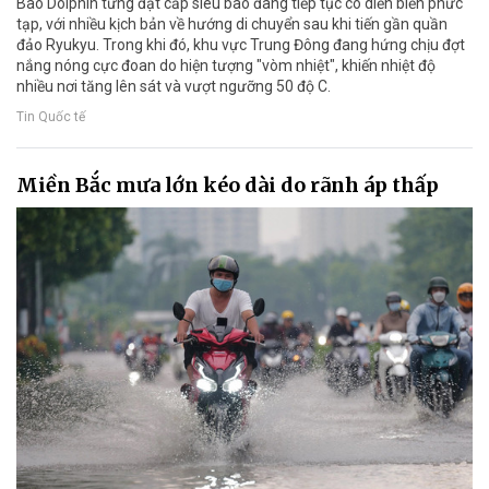
Bão Dolphin từng đạt cấp siêu bão đang tiếp tục có diễn biến phức
tạp, với nhiều kịch bản về hướng di chuyển sau khi tiến gần quần
đảo Ryukyu. Trong khi đó, khu vực Trung Đông đang hứng chịu đợt
nắng nóng cực đoan do hiện tượng "vòm nhiệt", khiến nhiệt độ
nhiều nơi tăng lên sát và vượt ngưỡng 50 độ C.
Tin Quốc tế
Miền Bắc mưa lớn kéo dài do rãnh áp thấp