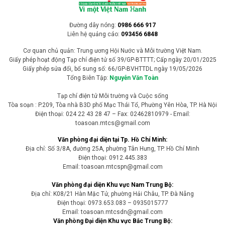
Đường dây nóng:
0986 666 917
Liên hệ quảng cáo:
093456 6848
Cơ quan chủ quản: Trung ương Hội Nước và Môi trường Việt Nam.
Giấy phép hoạt động Tạp chí điện tử số 39/GP-BTTTT; Cấp ngày 20/01/2025
Giấy phép sửa đổi, bổ sung số: 66/GP-BVHTTDL ngày 19/05/2026
Tổng Biên Tập:
Nguyễn Văn Toàn
Tạp chí điện tử Môi trường và Cuộc sống
Tòa soạn : P.209, Tòa nhà B3D phố Mạc Thái Tổ, Phường Yên Hòa, TP. Hà Nội
Điện thoại: 024 22 43 28 47 – Fax: 02462810979 - Email:
toasoan.mtcs@gmail.com
Văn phòng đại diện tại Tp. Hồ Chí Minh:
Địa chỉ: Số 3/8A, đường 25A, phường Tân Hưng, TP. Hồ Chí Minh
Điện thoại: 0912.445.383
Email: toasoan.mtcspn@gmail.com
Văn phòng đại diện Khu vực Nam Trung Bộ:
Địa chỉ: K08/21 Hàn Mặc Tử, phường Hải Châu, TP. Đà Nẵng
Điện thoại: 0973.653.083 – 0935015777
Email: toasoan.mtcsdn@gmail.com
Văn phòng Đại diện Khu vực Bắc Trung Bộ: