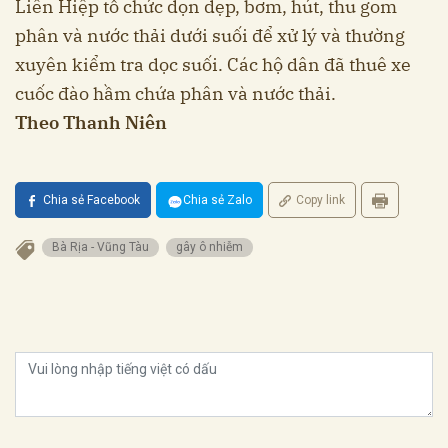
Liên Hiệp tổ chức dọn dẹp, bơm, hút, thu gom
phân và nước thải dưới suối để xử lý và thường
xuyên kiểm tra dọc suối. Các hộ dân đã thuê xe
cuốc đào hầm chứa phân và nước thải.
Theo Thanh Niên
Chia sẻ Facebook
Chia sẻ Zalo
Copy link
Bà Rịa - Vũng Tàu
gây ô nhiễm