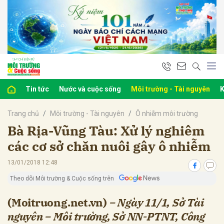
bình luận
Tin tức
Nước và cuộc sống
Môi trường - Tài nguyên
K
Trang chủ
Môi trường - Tài nguyên
Ô nhiễm môi trường
Bà Rịa-Vũng Tàu: Xử lý nghiêm
các cơ sở chăn nuôi gây ô nhiễm
13/01/2018 12:48
Hủy
G
Theo dõi Môi trường & Cuộc sống trên
(Moitruong.net.vn)
– Ngày 11/1, Sở Tài
nguyên – Môi trường, Sở NN-PTNT, Công