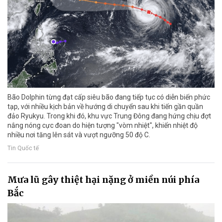
Bão Dolphin từng đạt cấp siêu bão đang tiếp tục có diễn biến phức
tạp, với nhiều kịch bản về hướng di chuyển sau khi tiến gần quần
đảo Ryukyu. Trong khi đó, khu vực Trung Đông đang hứng chịu đợt
nắng nóng cực đoan do hiện tượng "vòm nhiệt", khiến nhiệt độ
nhiều nơi tăng lên sát và vượt ngưỡng 50 độ C.
Tin Quốc tế
Mưa lũ gây thiệt hại nặng ở miền núi phía
Bắc