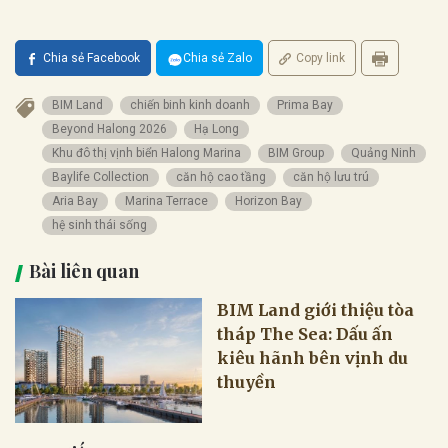
Chia sẻ Facebook
Chia sẻ Zalo
Copy link
BIM Land
chiến binh kinh doanh
Prima Bay
Beyond Halong 2026
Hạ Long
Khu đô thị vịnh biển Halong Marina
BIM Group
Quảng Ninh
Baylife Collection
căn hộ cao tầng
căn hộ lưu trú
Aria Bay
Marina Terrace
Horizon Bay
hệ sinh thái sống
Bài liên quan
BIM Land giới thiệu tòa
tháp The Sea: Dấu ấn
kiêu hãnh bên vịnh du
thuyền