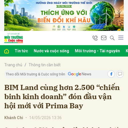
bình luận
Tin tức
Nước và cuộc sống
Môi trường - Tài nguyên
K
Trang chủ
Thông tin cần biết
Theo dõi Môi trường & Cuộc sống trên
BIM Land cùng hơn 2.500 “chiến
binh kinh doanh” đón đầu vận
Hủy
G
hội mới với Prima Bay
Khánh Chi
•
14/05/2026 13:36