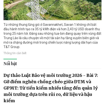
Từ những thung lũng gió ở Savannakhet, Savan 1 không chỉ bắt
đầu hành trình tạo ra 35 tỷ kWh điện và hơn 2,43 tỷ USD doanh thu
trong 25 năm tới. Đằng sau những tua-bin đang quay trên vùng đất
Trung Lào là câu chuyện về một tài sản hạ tầng xuyên biên giới và
mở ra chặng đường mới trong chiến lược năng lượng dài hạn của
T&T Group.
Thông tin cần biết
Nổi bật
Dự thảo Luật Bảo vệ môi trường 2026 - Bài 7:
Gỡ điểm nghẽn chồng chéo giữa ĐTM và
GPMT: Từ tiền kiểm nhiều tầng đến quản lý
môi trường dựa trên rủi ro, dữ liệu và hậu
kiểm