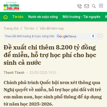
Tin tức
Nước và cuộc sống
Môi trường - Tài nguyên
K
bình luận
Trang chủ
Tin tức
Vấn đề hôm nay
Theo dõi Môi trường & Cuộc sống trên
Đề xuất chi thêm 8.200 tỷ đồng
để miễn, hỗ trợ học phí cho học
sinh cả nước
Thanh Thanh
•
22/05/2025 15:51
Hủy
G
Chính phủ trình Quốc hội xem xét thông qua
Nghị quyết về miễn, hỗ trợ học phí đối với trẻ
em mầm non, học sinh phổ thông để áp dụng
từ năm học 2025-2026.