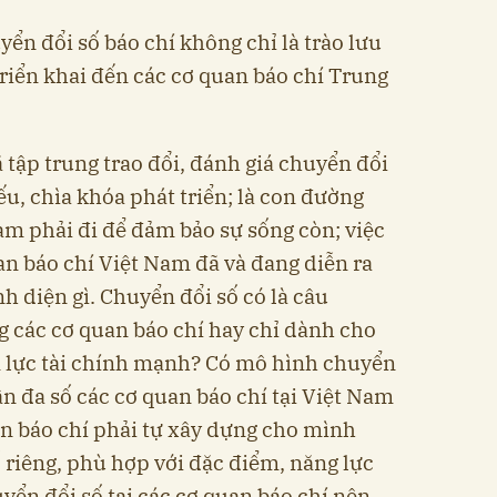
n đổi số báo chí không chỉ là trào lưu
triển khai đến các cơ quan báo chí Trung
ã tập trung trao đổi, đánh giá chuyển đổi
yếu, chìa khóa phát triển; là con đường
am phải đi để đảm bảo sự sống còn; việc
an báo chí Việt Nam đã và đang diễn ra
h diện gì. Chuyển đổi số có là câu
 các cơ quan báo chí hay chỉ dành cho
m lực tài chính mạnh? Có mô hình chuyển
n đa số các cơ quan báo chí tại Việt Nam
n báo chí phải tự xây dựng cho mình
riêng, phù hợp với đặc điểm, năng lực
yển đổi số tại các cơ quan báo chí nên