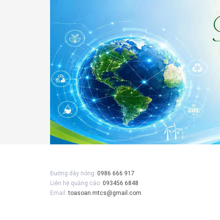
Gửi 
Đường dây nóng:
0986 666 917
Liên hệ quảng cáo:
093456 6848
Email:
toasoan.mtcs@gmail.com