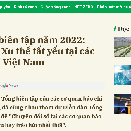
nguyên
Kinh tế xanh
Cuộc sống xanh
NETZERO
Pháp luật môi tr
Đọc 
biên tập năm 2022:
Xu thế tất yếu tại các
í Việt Nam
 Tổng biên tập của các cơ quan báo chí
 đã cùng nhau tham dự Diễn đàn Tổng
 đề "Chuyển đổi số tại các cơ quan báo
u hay trào lưu nhất thời".