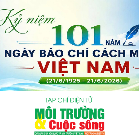
bình luận
Hủy
G