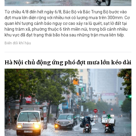
Từ chiều 4/8 đến hết ngày 6/8, Bắc Bộ và Bắc Trung Bộ bước vào
đợt mưa lớn diện rộng với nhiều nơi có lượng mưa trên 300mm. Cơ
quan khí tượng cảnh báo nguy cơ cao xảy ra lũ quét, sạt lở đất tại
hàng trăm xã, phường thuộc 6 tỉnh miền núi, trong bối cảnh nhiều
khu vực đã đạt trạng thái bão hòa sau những trận mưa liên tiếp.
Biến đổi khí hậu
Hà Nội chủ động ứng phó đợt mưa lớn kéo dài