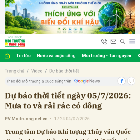
bình luận
Tin tức
Nước và cuộc sống
Môi trường - Tài nguyên
K
Trang chủ
Video
Dự báo thời tiết
Theo dõi Môi trường & Cuộc sống trên
Dự báo thời tiết ngày 05/7/2026:
Mưa to và rải rác có dông
Hủy
G
PV Moitruong.net.vn
•
17:24 04/07/2026
Trung tâm Dự báo Khí tượng Thủy văn Quốc