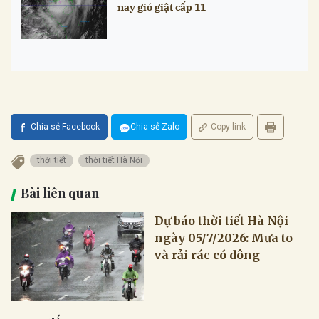
nay gió giật cấp 11
Chia sẻ Facebook
Chia sẻ Zalo
Copy link
thời tiết
thời tiết Hà Nội
Bài liên quan
Dự báo thời tiết Hà Nội
ngày 05/7/2026: Mưa to
và rải rác có dông