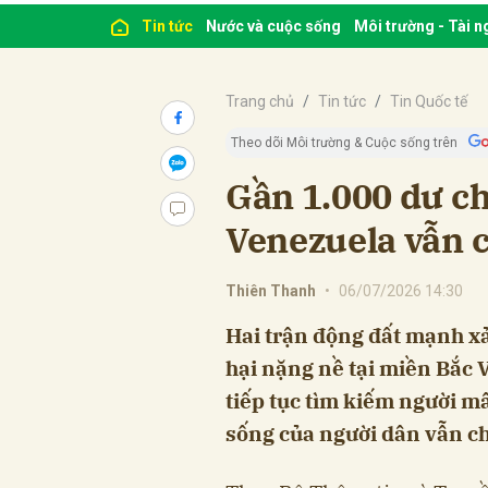
Tin tức
Nước và cuộc sống
Môi trường - Tài 
Trang chủ
Tin tức
Tin Quốc tế
Theo dõi Môi trường & Cuộc sống trên
Gần 1.000 dư ch
Venezuela vẫn 
Thiên Thanh
•
06/07/2026 14:30
Hai trận động đất mạnh xảy
hại nặng nề tại miền Bắc 
tiếp tục tìm kiếm người mấ
sống của người dân vẫn chư