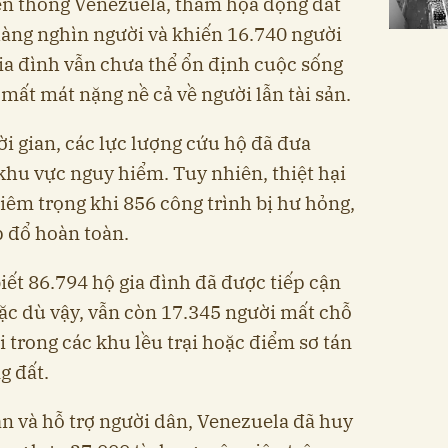
ền thông Venezuela, thảm họa động đất
àng nghìn người và khiến 16.740 người
gia đình vẫn chưa thể ổn định cuộc sống
mất mát nặng nề cả về người lẫn tài sản.
i gian, các lực lượng cứu hộ đã đưa
khu vực nguy hiểm. Tuy nhiên, thiệt hại
hiêm trọng khi 856 công trình bị hư hỏng,
p đổ hoàn toàn.
ết 86.794 hộ gia đình đã được tiếp cận
Mặc dù vậy, vẫn còn 17.345 người mất chỗ
i trong các khu lều trại hoặc điểm sơ tán
g đất.
ạn và hỗ trợ người dân, Venezuela đã huy