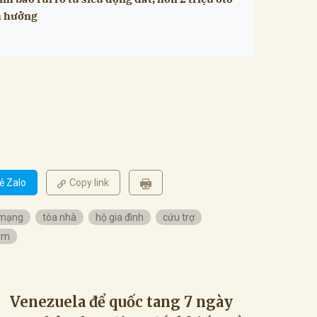
h hưởng
ẻ Zalo
Copy link
 mạng
tòa nhà
hộ gia đình
cứu trợ
tạm
Venezuela để quốc tang 7 ngày