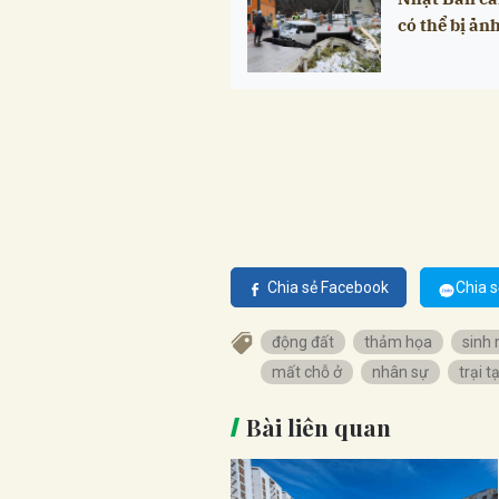
có thể bị ản
Chia sẻ Facebook
Chia s
động đất
thảm họa
sinh
mất chỗ ở
nhân sự
trại 
Bài liên quan