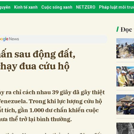
nguyên
Kinh tế xanh
Cuộc sống xanh
NETZERO
Pháp luật môi tr
Đọc 
ấn sau động đất,
chạy đua cứu hộ
 ra chỉ cách nhau 39 giây đã gây thiệt
Venezuela. Trong khi lực lượng cứu hộ
t tích, gần 1.000 dư chấn khiến cuộc
a thể trở lại bình thường.