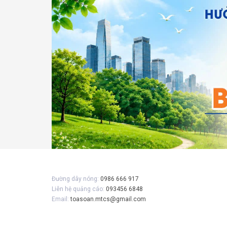
Gửi 
Đường dây nóng:
0986 666 917
Liên hệ quảng cáo:
093456 6848
Email:
toasoan.mtcs@gmail.com