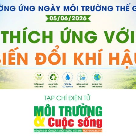
bình luận
Hủy
G