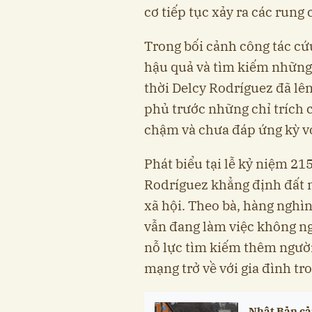
cơ tiếp tục xảy ra các rung
Trong bối cảnh công tác cứ
hậu quả và tìm kiếm những
thời Delcy Rodríguez đã lê
phủ trước những chỉ trích 
chậm và chưa đáp ứng kỳ v
Phát biểu tại lễ kỷ niệm 2
Rodríguez khẳng định đất n
xã hội. Theo bà, hàng nghìn
vẫn đang làm việc không ng
nỗ lực tìm kiếm thêm người
mạng trở về với gia đình tr
Nhật Bản cản