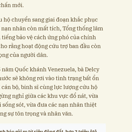
 chấn mới.
u hộ chuyển sang giai đoạn khắc phục
 nạn nhân còn mất tích, Tổng thống lâm
n tiếng bảo vệ cách ứng phó của chính
cho rằng hoạt động cứu trợ ban đầu còn
ọng của người dân.
15 năm Quốc khánh Venezuela, bà Delcy
ước sẽ không rơi vào tình trạng bất ổn
 cán bộ, binh sĩ cùng lực lượng cứu hộ
ừng nghỉ giữa các khu vực đổ nát, vừa
 sống sót, vừa đưa các nạn nhân thiệt
ong sự tôn trọng và nhân văn.
h báo rủi ro từ siêu động đất, hơn 2 triệu ôtô