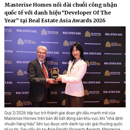
Masterise Homes nối dài chuỗi công nhận
quốc tế với danh hiệu “Developer Of The
Year” tại Real Estate Asia Awards 2026
Quý 2/2026 tiếp tục trở thành giai đoạn ghi dấu mạnh mẽ của
Masterise Homes trên bản đồ bất động sản khu vực, khi “nhà định
chuẩn hàng hiệu” liên tục được vinh danh tại các giải thưởng quốc
tế uy tín. Sau dấu ấn tại Asia Pacific Property Awards, Masterise