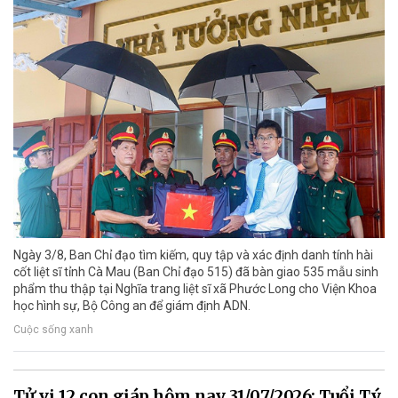
Ngày 3/8, Ban Chỉ đạo tìm kiếm, quy tập và xác định danh tính hài
cốt liệt sĩ tỉnh Cà Mau (Ban Chỉ đạo 515) đã bàn giao 535 mẫu sinh
phẩm thu thập tại Nghĩa trang liệt sĩ xã Phước Long cho Viện Khoa
học hình sự, Bộ Công an để giám định ADN.
Cuộc sống xanh
Tử vi 12 con giáp hôm nay 31/07/2026: Tuổi Tý