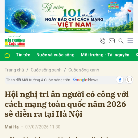
bình luận
Tin tức
Nước và cuộc sống
Môi trường - Tài nguyên
K
Trang chủ
Cuộc sống xanh
Cuộc sống xanh
Theo dõi Môi trường & Cuộc sống trên
Hội nghị tri ân người có công với
cách mạng toàn quốc năm 2026
Hủy
G
sẽ diễn ra tại Hà Nội
Mai Hạ
•
07/07/2026 11:30