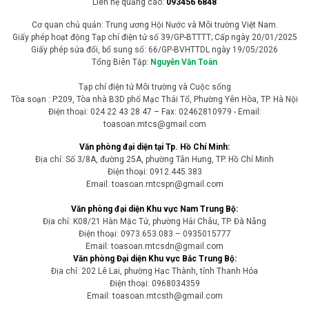
Hà Nội đang tập trung nguồn lực, huy động sự tham gia của cả hệ
thống chính trị nhằm đẩy nhanh tiến độ xây dựng cơ sở dữ liệu đất
đai theo chỉ đạo của Chính phủ, quyết tâm hoàn thành trước ngày
25/8/2026 với tiêu chí "đúng - đủ - sạch - sống".
Tài nguyên và phát triển
Dự báo thời tiết ngày 07/8/2026: Nhiều mây,
có mưa và dông