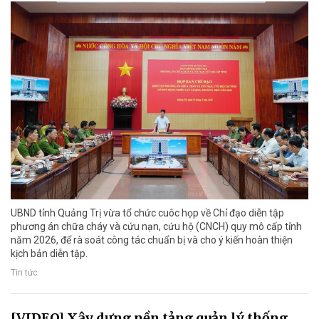
UBND tỉnh Quảng Trị vừa tổ chức cuôc họp về Chỉ đạo diễn tập
phương án chữa cháy và cứu nạn, cứu hộ (CNCH) quy mô cấp tỉnh
năm 2026, để rà soát công tác chuẩn bị và cho ý kiến hoàn thiện
kịch bản diễn tập.
Tin tức
[VIDEO] Xây dựng nền tảng quản lý thống