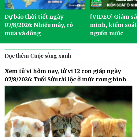
Dự báo thời tiết ngày
[VIDEO] Giám sá
07/8/2026: Nhiều mây, có
minh, kiểm soát
mưa và dông
nguồn nước
Đọc thêm Cuộc sống xanh
Xem tử vi hôm nay, tử vi 12 con giáp ngày
07/8/2026: Tuổi Sửu tài lộc ở mức trung bình