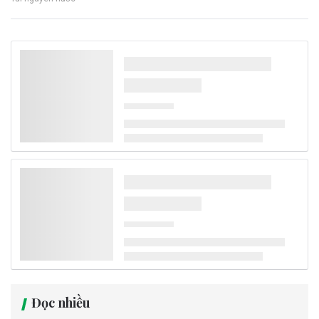
Quảng Trị bàn giao cá thể Diều hoa Miến Điện
quý hiếm cho Vườn quốc gia Phong Nha - Kẻ
Bàng
Sau khi được người dân tự nguyện giao nộp, một cá thể Diều hoa