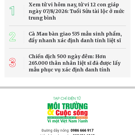
Miến Điện thuộc loài động vật hoang dã được pháp luật bảo vệ đã
được chính quyền xã Khe Sanh (tỉnh Quảng Trị) phối hợp với lực
lượng kiểm lâm bàn giao cho Vườn quốc gia Phong Nha - Kẻ Bàng
để chăm sóc, cứu hộ.
Đa dạng sinh học
Hà Nội tăng tốc xây dựng cơ sở dữ liệu đất
đai, phấn đấu hoàn thành trước 25/8