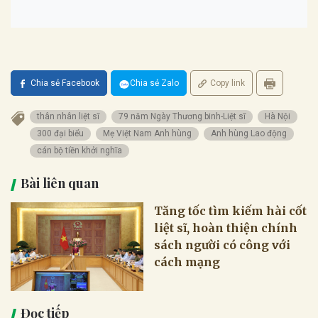
Chia sẻ Facebook
Chia sẻ Zalo
Copy link
thân nhân liệt sĩ
79 năm Ngày Thương binh-Liệt sĩ
Hà Nội
300 đại biểu
Mẹ Việt Nam Anh hùng
Anh hùng Lao động
cán bộ tiền khởi nghĩa
Bài liên quan
Tăng tốc tìm kiếm hài cốt
liệt sĩ, hoàn thiện chính
sách người có công với
cách mạng
Đọc tiếp