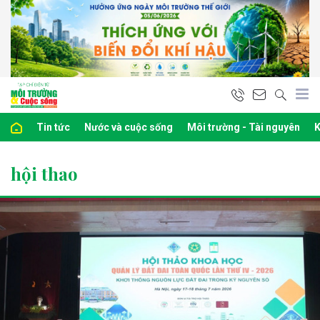
Tin tức
Nước và cuộc sống
Môi trường - Tài nguyên
K
hội thao