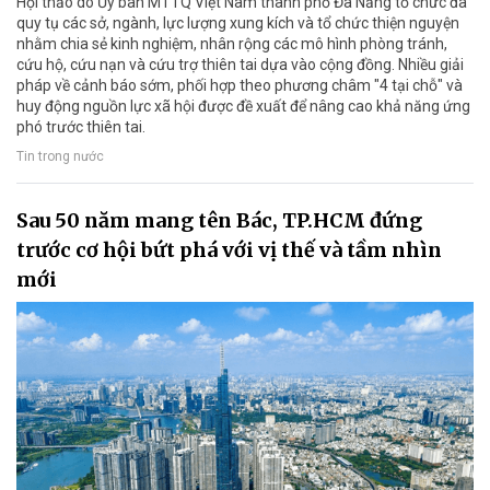
Hội thảo do Ủy ban MTTQ Việt Nam thành phố Đà Nẵng tổ chức đã
quy tụ các sở, ngành, lực lượng xung kích và tổ chức thiện nguyện
nhằm chia sẻ kinh nghiệm, nhân rộng các mô hình phòng tránh,
cứu hộ, cứu nạn và cứu trợ thiên tai dựa vào cộng đồng. Nhiều giải
pháp về cảnh báo sớm, phối hợp theo phương châm "4 tại chỗ" và
huy động nguồn lực xã hội được đề xuất để nâng cao khả năng ứng
phó trước thiên tai.
Tin trong nước
Sau 50 năm mang tên Bác, TP.HCM đứng
trước cơ hội bứt phá với vị thế và tầm nhìn
mới