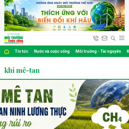
Tin tức
Nước và cuộc sống
Môi trường - Tài nguyên
K
khí mê-tan