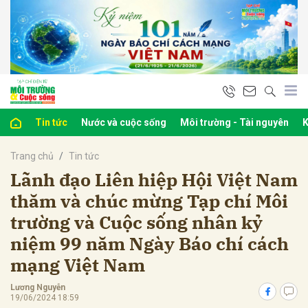
bình luận
Tin tức
Nước và cuộc sống
Môi trường - Tài nguyên
K
Trang chủ
Tin tức
Lãnh đạo Liên hiệp Hội Việt Nam
thăm và chúc mừng Tạp chí Môi
trường và Cuộc sống nhân kỷ
Hủy
G
niệm 99 năm Ngày Báo chí cách
mạng Việt Nam
Lương Nguyễn
19/06/2024 18:59