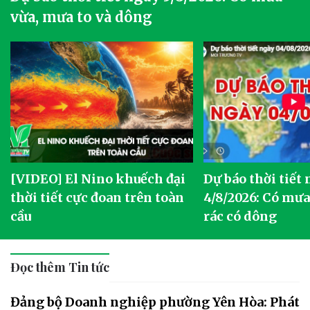
vừa, mưa to và dông
[VIDEO] El Nino khuếch đại
Dự báo thời tiết
thời tiết cực đoan trên toàn
4/8/2026: Có mưa 
cầu
rác có dông
Đọc thêm Tin tức
Đảng bộ Doanh nghiệp phường Yên Hòa: Phát