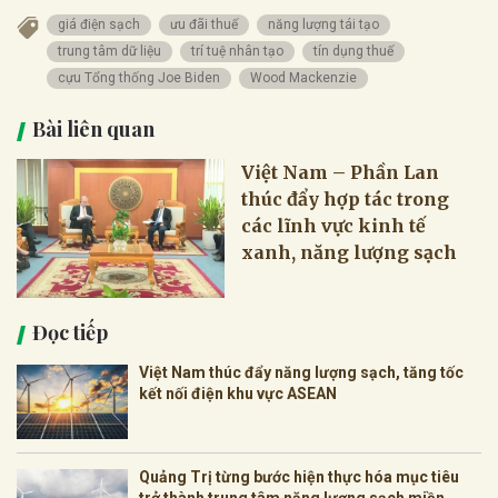
giá điện sạch
ưu đãi thuế
năng lượng tái tạo
trung tâm dữ liệu
trí tuệ nhân tạo
tín dụng thuế
cựu Tổng thống Joe Biden
Wood Mackenzie
Bài liên quan
Việt Nam – Phần Lan
thúc đẩy hợp tác trong
các lĩnh vực kinh tế
xanh, năng lượng sạch
Đọc tiếp
Việt Nam thúc đẩy năng lượng sạch, tăng tốc
kết nối điện khu vực ASEAN
Quảng Trị từng bước hiện thực hóa mục tiêu