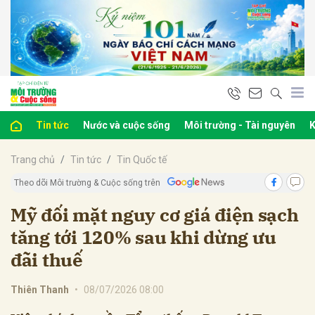
bình luận
Tin tức
Nước và cuộc sống
Môi trường - Tài nguyên
K
Trang chủ
Tin tức
Tin Quốc tế
Theo dõi Môi trường & Cuộc sống trên
Mỹ đối mặt nguy cơ giá điện sạch
tăng tới 120% sau khi dừng ưu
Hủy
G
đãi thuế
Thiên Thanh
•
08/07/2026 08:00