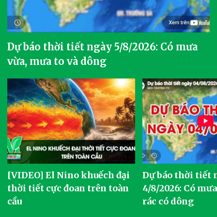
Dự báo thời tiết ngày 5/8/2026: Có mưa
vừa, mưa to và dông
[VIDEO] El Nino khuếch đại
Dự báo thời tiết
thời tiết cực đoan trên toàn
4/8/2026: Có mưa 
cầu
rác có dông