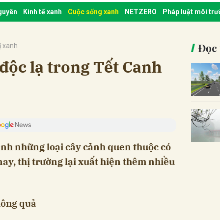
nguyên
Kinh tế xanh
Cuộc sống xanh
NETZERO
Pháp luật môi tr
Đọc 
ị xanh
độc lạ trong Tết Canh
ạnh những loại cây cảnh quen thuộc có
ay, thị trường lại xuất hiện thêm nhiều
hông quả