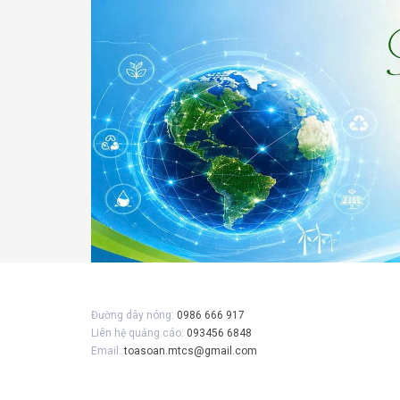
Gửi 
Đường dây nóng:
0986 666 917
Liên hệ quảng cáo:
093456 6848
Email:
toasoan.mtcs@gmail.com