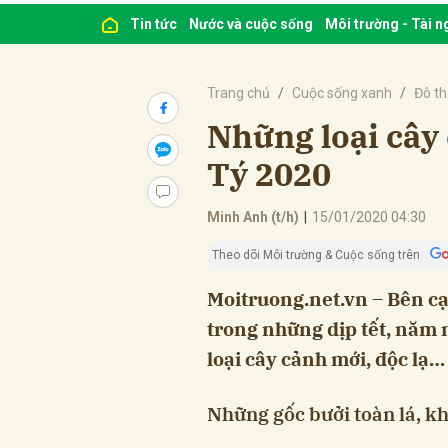
Tin tức
Nước và cuộc sống
Môi trường - Tài 
Trang chủ
Cuộc sống xanh
Đô th
Những loại cây 
Tý 2020
Minh Anh (t/h)
|
15/01/2020 04:30
Theo dõi Môi trường & Cuộc sống trên
Moitruong.net.vn – Bên c
trong những dịp tết, năm n
loại cây cảnh mới, độc lạ…
Những gốc bưởi toàn lá, k