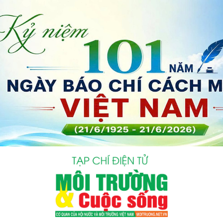
bình luận
Hủy
G