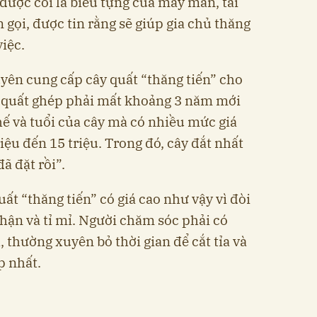
được coi là biểu tựng của may mắn, tài
n gọi, được tin rằng sẽ giúp gia chủ thăng
iệc.
yên cung cấp cây quất “thăng tiến” cho
u quất ghép phải mất khoảng 3 năm mới
hế và tuổi của cây mà có nhiều mức giá
iệu đến 15 triệu. Trong đó, cây đắt nhất
ã đặt rồi”.
uất “thăng tiến” có giá cao như vậy vì đòi
thận và tỉ mỉ. Người chăm sóc phải có
, thường xuyên bỏ thời gian để cắt tỉa và
p nhất.