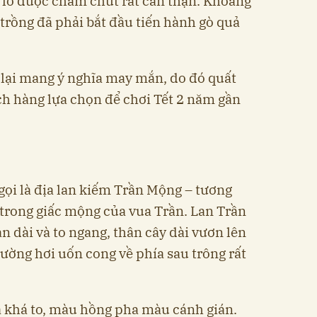
 lô được chăm chút rất cẩn thận. Khoảng
 trồng đã phải bắt đầu tiến hành gò quả
g lại mang ý nghĩa may mắn, do đó quất
h hàng lựa chọn để chơi Tết 2 năm gần
gọi là địa lan kiếm Trần Mộng – tương
n trong giấc mộng của vua Trần. Lan Trần
 dài và to ngang, thân cây dài vươn lên
ường hơi uốn cong về phía sau trông rất
 khá to, màu hồng pha màu cánh gián.