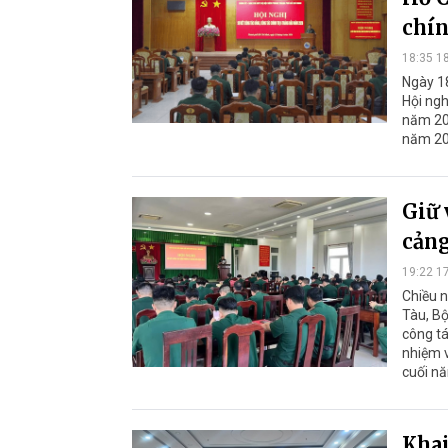
chín
18:35 1
Ngày 1
Hội ngh
năm 20
năm 20
Giữ 
cảng
19:22 1
Chiều 
Tàu, Bộ
công tá
nhiệm v
cuối n
Khai