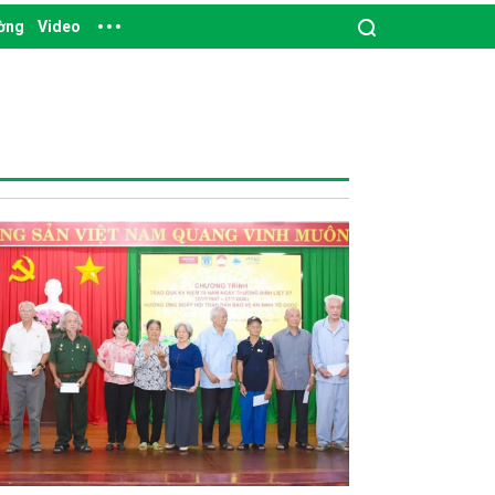
ường
Video