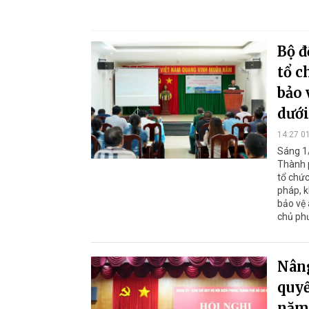
Bộ đ
tổ c
bảo 
dưới
14:27 0
Sáng 1/
Thành 
tổ chức
pháp, k
bảo vệ 
chủ phư
Nâng
quyế
năm