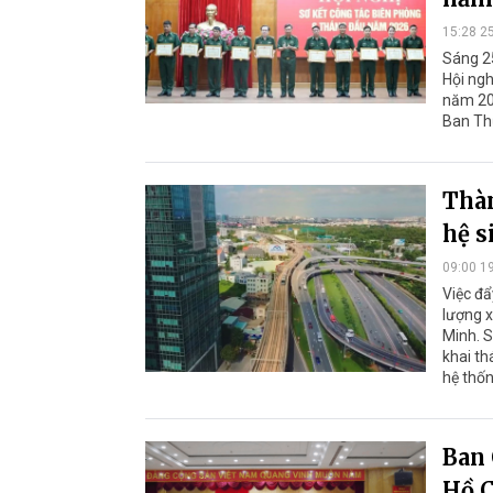
15:28 2
Sáng 25
Hội ngh
năm 202
Ban Th
Thàn
hệ s
09:00 1
Việc đ
lượng x
Minh. S
khai th
hệ thốn
Ban 
Hồ C