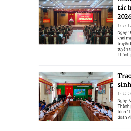
tác 
202
17:37 1
Ngày 10
khai mạ
truyền
tuyên t
Thành 
Trao
sinh
14:25 0
Ngày 7/
Thành p
trình “
đoàn vi