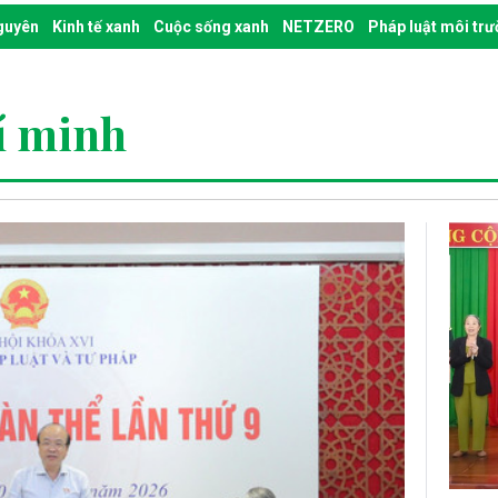
nguyên
Kinh tế xanh
Cuộc sống xanh
NETZERO
Pháp luật môi tr
í minh