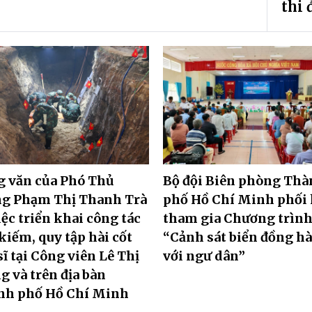
thi 
 văn của Phó Thủ
Bộ đội Biên phòng Th
ng Phạm Thị Thanh Trà
phố Hồ Chí Minh phối
iệc triển khai công tác
tham gia Chương trìn
kiếm, quy tập hài cốt
“Cảnh sát biển đồng h
 sĩ tại Công viên Lê Thị
với ngư dân”
g và trên địa bàn
nh phố Hồ Chí Minh