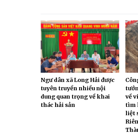
Ngư dân xã Long Hải được
Công
tuyên truyền nhiều nội
tướ
dung quan trọng về khai
về v
thác hải sản
tìm 
liệt
Riên
Thà