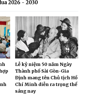
đua 2026 - 2030
ành
Lễ kỷ niệm 50 năm Ngày
 hợp
Thành phố Sài Gòn-Gia
h
Định mang tên Chủ tịch Hồ
ành
Chí Minh diễn ra trọng thể
sáng nay