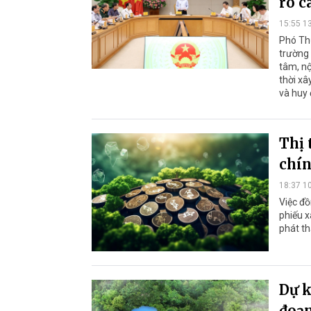
rõ c
15:55 1
Phó Th
trường 
tâm, nộ
thời xâ
và huy 
Thị 
chí
18:37 1
Việc đồ
phiếu x
phát th
Dự k
đoạn