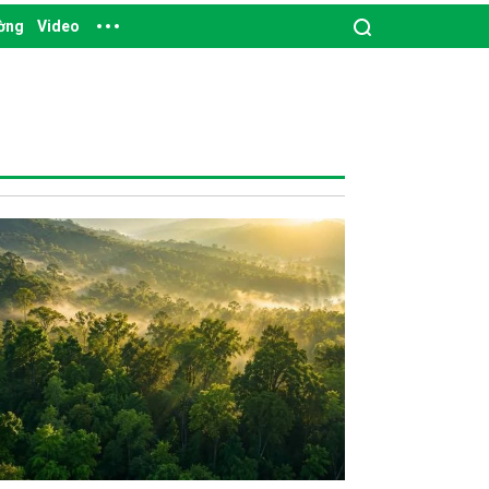
ường
Video