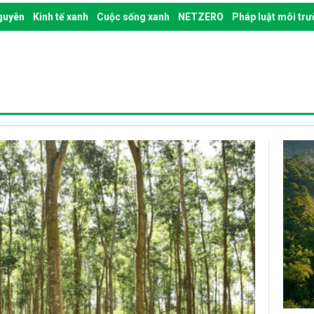
nguyên
Kinh tế xanh
Cuộc sống xanh
NETZERO
Pháp luật môi tr