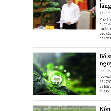
lãng
14:40 2
Phó Th
dụng đấ
trước m
yêu cầu
hoạch t
Bổ s
nguy
09:00 2
Bộ trư
1847/Q
và bãi 
của Bộ.
Nông