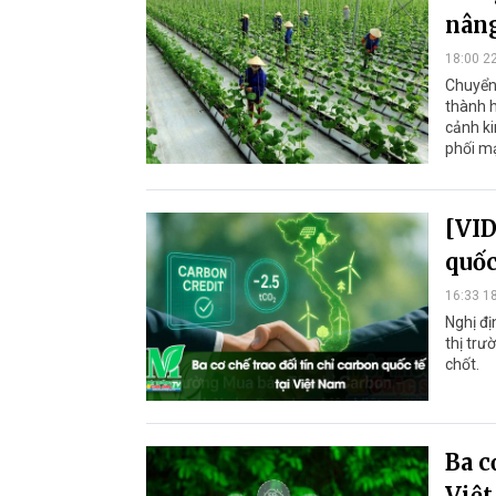
nâng
18:00 2
Chuyển 
thành h
cảnh ki
phối m
[VID
quốc
16:33 1
Nghị đị
thị trư
chốt.
Ba c
Việ