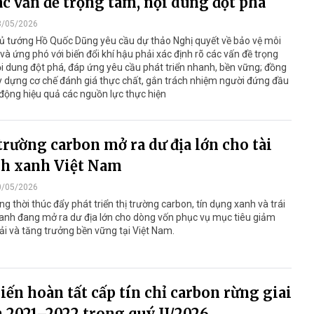
ác vấn đề trọng tâm, nội dung đột phá
3/05/2026
ủ tướng Hồ Quốc Dũng yêu cầu dự thảo Nghị quyết về bảo vệ môi
và ứng phó với biến đổi khí hậu phải xác định rõ các vấn đề trọng
i dung đột phá, đáp ứng yêu cầu phát triển nhanh, bền vững; đồng
y dựng cơ chế đánh giá thực chất, gắn trách nhiệm người đứng đầu
động hiệu quả các nguồn lực thực hiện
trường carbon mở ra dư địa lớn cho tài
nh xanh Việt Nam
0/05/2026
ng thời thúc đẩy phát triển thị trường carbon, tín dụng xanh và trái
anh đang mở ra dư địa lớn cho dòng vốn phục vụ mục tiêu giảm
ải và tăng trưởng bền vững tại Việt Nam.
iến hoàn tất cấp tín chỉ carbon rừng giai
 2021–2022 trong quý II/2026