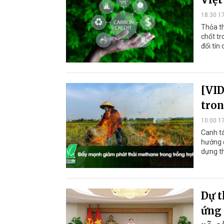
18:30 1
Thỏa th
chốt tr
đổi tín
[VID
tron
10:00 1
Canh tá
hướng đ
dựng t
Dự t
ứng 