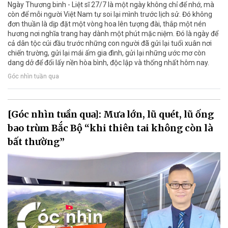
Ngày Thương binh - Liệt sĩ 27/7 là một ngày không chỉ để nhớ, mà
còn để mỗi người Việt Nam tự soi lại mình trước lịch sử. Đó không
đơn thuần là dịp đặt một vòng hoa lên tượng đài, thắp một nén
hương nơi nghĩa trang hay dành một phút mặc niệm. Đó là ngày để
cả dân tộc cúi đầu trước những con người đã gửi lại tuổi xuân nơi
chiến trường, gửi lại mái ấm gia đình, gửi lại những ước mơ còn
dang dở để đổi lấy nền hòa bình, độc lập và thống nhất hôm nay.
Góc nhìn tuần qua
[Góc nhìn tuần qua]: Mưa lớn, lũ quét, lũ ống
bao trùm Bắc Bộ “khi thiên tai không còn là
bất thường”