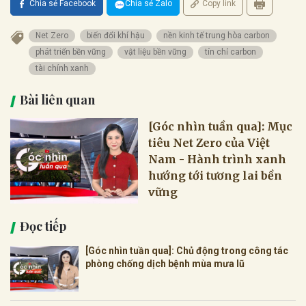
Chia sẻ Facebook
Chia sẻ Zalo
Copy link
Net Zero
biến đổi khí hậu
nền kinh tế trung hòa carbon
phát triển bền vững
vật liệu bền vững
tín chỉ carbon
tài chính xanh
Bài liên quan
[Góc nhìn tuần qua]: Mục
tiêu Net Zero của Việt
Nam - Hành trình xanh
hướng tới tương lai bền
vững
Đọc tiếp
[Góc nhìn tuần qua]: Chủ động trong công tác
phòng chống dịch bệnh mùa mưa lũ