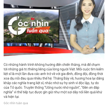
Có những hành trình không hướng đến chiến thắng, mà để chạm
tới những giá trị thiêng liêng của lòng người Việt. Mỗi cuộc tìm kiếm
liệt sĩ là một lần đưa các anh trở về với gia đình, đồng đội, đồng thời
xoa dịu nỗi đau qua nhiều thế hệ. Tháng Bảy về, hương hoa lại dâng
khắp các nghĩa trang liệt sĩ, nhắc nhớ sự hy sinh vì độc lập, tự do
của Tổ quốc. Truyền thống “Uống nước nhớ nguồn”, “Đền ơn đáp
nghĩa” vì thế tiếp tục được gìn giữ như một sợi dây nối liền quá khứ
và hiện tại.
Góc nhìn tuần qua