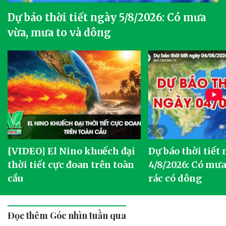
Dự báo thời tiết ngày 5/8/2026: Có mưa
vừa, mưa to và dông
[VIDEO] El Nino khuếch đại
Dự báo thời tiết
thời tiết cực đoan trên toàn
4/8/2026: Có mưa 
cầu
rác có dông
Đọc thêm Góc nhìn tuần qua