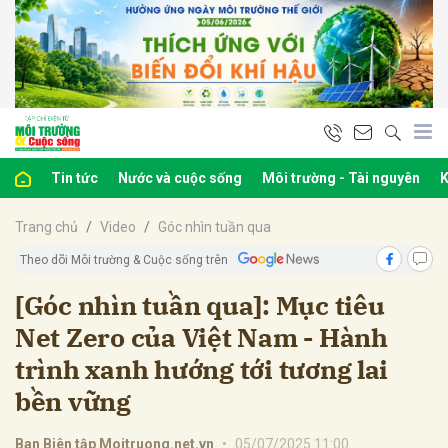
bình luận
Tin tức
Nước và cuộc sống
Môi trường - Tài nguyên
K
Trang chủ
Video
Góc nhìn tuần qua
Theo dõi Môi trường & Cuộc sống trên
[Góc nhìn tuần qua]: Mục tiêu
Net Zero của Việt Nam - Hành
Hủy
G
trình xanh hướng tới tương lai
bền vững
Ban Biên tập Moitruong.net.vn
•
05/07/2025 11:00