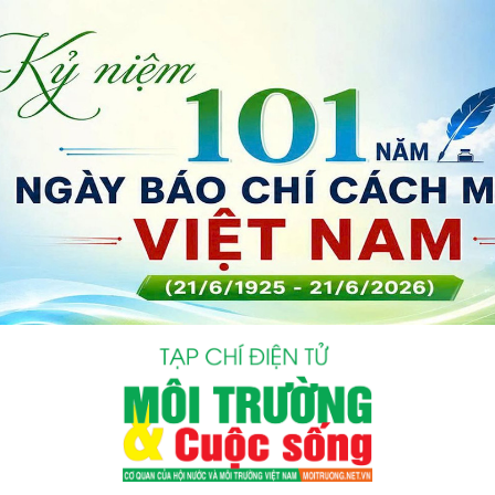
bình luận
Hủy
G