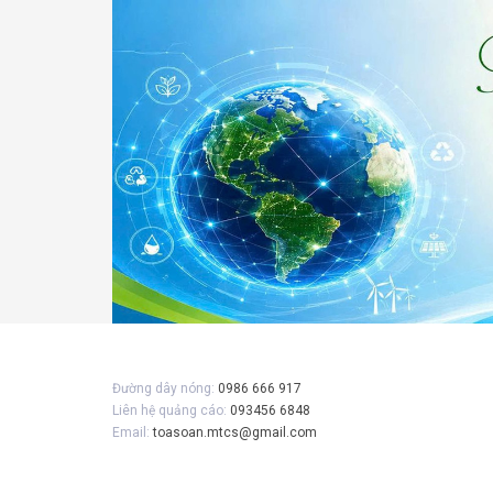
Gửi 
Đường dây nóng:
0986 666 917
Liên hệ quảng cáo:
093456 6848
Email:
toasoan.mtcs@gmail.com