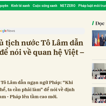
nguyên
Kinh tế xanh
Cuộc sống xanh
NETZERO
Pháp luật môi tr
Đọc 
ủ tịch nước Tô Lâm dẫn
ể nói về quan hệ Việt –
c Tô Lâm dẫn ngạn ngữ Pháp: “Khi
thể, ta cần phải làm” để nói về định
am - Pháp lên tầm cao mới.