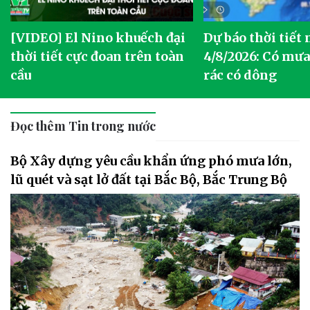
[VIDEO] El Nino khuếch đại
Dự báo thời tiết
thời tiết cực đoan trên toàn
4/8/2026: Có mưa 
cầu
rác có dông
Đọc thêm Tin trong nước
Bộ Xây dựng yêu cầu khẩn ứng phó mưa lớn,
lũ quét và sạt lở đất tại Bắc Bộ, Bắc Trung Bộ