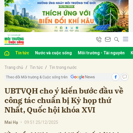
bình luận
Tin tức
Nước và cuộc sống
Môi trường - Tài nguyên
K
Trang chủ
Tin tức
Tin trong nước
Theo dõi Môi trường & Cuộc sống trên
UBTVQH cho ý kiến bước đầu về
công tác chuẩn bị Kỳ họp thứ
Hủy
G
Nhất, Quốc hội khóa XVI
Mai Hạ
•
09:51 25/12/2025