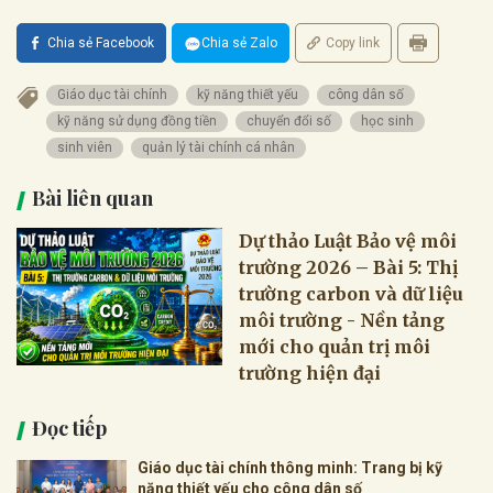
Chia sẻ Facebook
Chia sẻ Zalo
Copy link
Giáo dục tài chính
kỹ năng thiết yếu
công dân số
kỹ năng sử dụng đồng tiền
chuyển đổi số
học sinh
sinh viên
quản lý tài chính cá nhân
Bài liên quan
Dự thảo Luật Bảo vệ môi
trường 2026 – Bài 5: Thị
trường carbon và dữ liệu
môi trường - Nền tảng
mới cho quản trị môi
trường hiện đại
Đọc tiếp
Giáo dục tài chính thông minh: Trang bị kỹ
năng thiết yếu cho công dân số