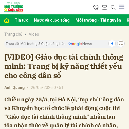
Tin tức
Nước và cuộc sống
Môi trường - Tài nguyên
K
bình luận
Trang chủ
Video
Theo dõi Môi trường & Cuộc sống trên
[VIDEO] Giáo dục tài chính thông
minh: Trang bị kỹ năng thiết yếu
cho công dân số
Anh Quang
•
26/05/2026 07:51
Hủy
G
Chiều ngày 25/5, tại Hà Nội, Tạp chí Công dân
và Khuyến học tổ chức lễ phát động cuộc thi
"Giáo dục tài chính thông minh" nhằm lan
tỏa nhận thức về quản lý tài chính cá nhân,