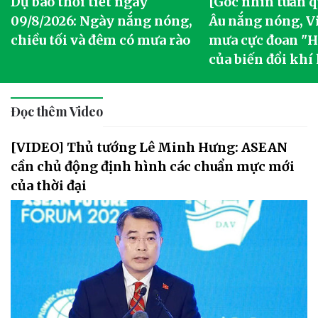
Dự báo thời tiết ngày
[Góc nhìn tuần q
09/8/2026: Ngày nắng nóng,
Âu nắng nóng, V
chiều tối và đêm có mưa rào
mưa cực đoan "Ha
của biến đổi khí
Đọc thêm Video
[VIDEO] Thủ tướng Lê Minh Hưng: ASEAN
cần chủ động định hình các chuẩn mực mới
của thời đại