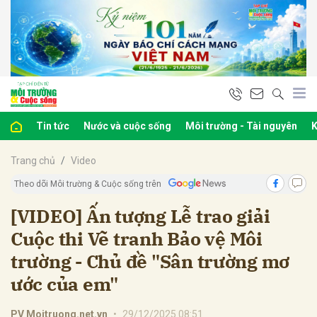
bình luận
Tin tức
Nước và cuộc sống
Môi trường - Tài nguyên
K
Trang chủ
Video
Theo dõi Môi trường & Cuộc sống trên
[VIDEO] Ấn tượng Lễ trao giải
Cuộc thi Vẽ tranh Bảo vệ Môi
Hủy
G
trường - Chủ đề "Sân trường mơ
ước của em"
PV Moitruong.net.vn
•
29/12/2025 08:51