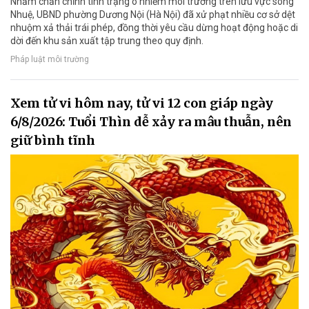
Nhằm chấn chỉnh tình trạng ô nhiễm môi trường trên lưu vực sông
Nhuệ, UBND phường Dương Nội (Hà Nội) đã xử phạt nhiều cơ sở dệt
nhuộm xả thải trái phép, đồng thời yêu cầu dừng hoạt động hoặc di
dời đến khu sản xuất tập trung theo quy định.
Pháp luật môi trường
Xem tử vi hôm nay, tử vi 12 con giáp ngày
6/8/2026: Tuổi Thìn dễ xảy ra mâu thuẫn, nên
giữ bình tĩnh