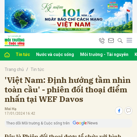
bình luận
Tin tức
Nước và cuộc sống
Môi trường - Tài nguyên
K
Trang chủ
Tin tức
'Việt Nam: Định hướng tầm nhìn
toàn cầu' - phiên đối thoại điểm
nhấn tại WEF Davos
Hủy
G
Mai Hạ
17/01/2024 16:42
Theo dõi Môi trường & Cuộc sống trên
Đây là Phiên đối thoại được tổ chức với hình