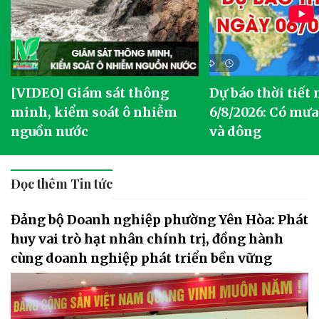
[VIDEO] Giám sát thông
Dự báo thời tiết
g
minh, kiểm soát ô nhiễm
6/8/2026: Có mưa
nguồn nước
và dông
Đọc thêm Tin tức
Đảng bộ Doanh nghiệp phường Yên Hòa: Phát
huy vai trò hạt nhân chính trị, đồng hành
cùng doanh nghiệp phát triển bền vững