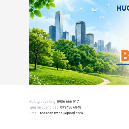
Gửi 
Đường dây nóng:
0986 666 917
Liên hệ quảng cáo:
093456 6848
Email:
toasoan.mtcs@gmail.com