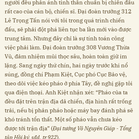
người đều phản ánh tinh thần chuẩn bị chiến đấu
rất cao của cán bộ, chiến sĩ. Đại đoàn trưởng 312
Lê Trọng Tấn nói với tôi trong quá trình chiến
đấu, sẽ phải đột phá liên tục ba lần mới vào được
trung tâm. Nhưng đây chỉ là sự tính toán công
việc phải làm. Đại đoàn trưởng 308 Vương Thừa
Vũ, đảm nhiệm mũi thọc sâu, hoàn toàn giữ im
lặng. Sang ngày thứ chín, hai ngày trước khi nổ
súng, đồng chí Phạm Kiệt, Cục phó Cục Bảo vệ,
theo dõi việc kéo pháo ở phía Tây, đề nghị gặp tôi
qua điện thoại. Anh Kiệt nhận xét: “Pháo của ta
đều đặt trên trận địa dã chiến, địa hình rất trống
trải, nếu bị phản pháo hoặc máy bay đánh phá sẽ
khó tránh tổn thất. Một số pháo vẫn chưa kéo
được tới trận địa” (
Đại tướng Võ Nguyên Giáp - Tổng
tập Hồi ký, sđd, tr.922
).