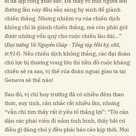
sĩ đã lập công xuất sắc. Đã thấy rõ mọi người lên
đường lần này đều sẵn sàng hy sinh để giành
chiến thắng. Nhưng nhiệm vụ của chiến dịch
không chỉ là giành chiến thắng, mà còn phải giữ
được những vốn quý cho cuộc chiến lâu dài...”
(
Đại tướng Võ Nguyên Giáp - Tổng tập Hồi ký, sđd,
tr.914
). Nếu chiến dịch không thắng, các đại đoàn
chủ lực bị thương vong lớn thì tiền đồ cuộc kháng
chiến sẽ ra sao, vị thế của đoàn ngoại giao ta tại
Geneva sẽ thế nào!
Sau đó, vị chỉ huy trưởng đã có nhiều đêm thao
thức, suy tính, cân nhắc rất nhiều lần, nhưng
“vẫn chỉ tìm thấy rất ít yếu tố thắng lợi”: “Tôi căn
dặn các phái viên đi nắm tình hình, thấy bất cứ
điều gì đáng chú ý đều phải báo cáo kịp thời. Mọi