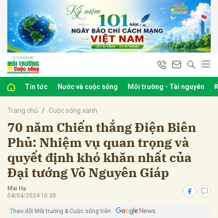
bình luận
Tin tức
Nước và cuộc sống
Môi trường - Tài nguyên
K
Trang chủ
Cuộc sống xanh
70 năm Chiến thắng Điện Biên
Phủ: Nhiệm vụ quan trọng và
quyết định khó khăn nhất của
Hủy
G
Đại tướng Võ Nguyên Giáp
Mai Hạ
04/04/2024 10:30
Theo dõi Môi trường & Cuộc sống trên