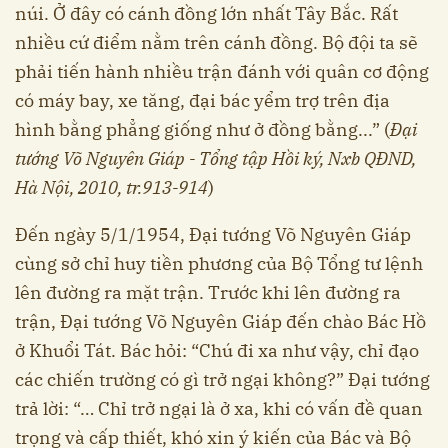
núi. Ở đây có cánh đồng lớn nhất Tây Bắc. Rất
nhiều cứ điểm nằm trên cánh đồng. Bộ đội ta sẽ
phải tiến hành nhiều trận đánh với quân cơ động
có máy bay, xe tăng, đại bác yểm trợ trên địa
hình bằng phẳng giống như ở đồng bằng...” (
Đại
tướng Võ Nguyên Giáp - Tổng tập Hồi ký, Nxb QĐND,
Hà Nội, 2010, tr.913-914
)
Đến ngày 5/1/1954, Đại tướng Võ Nguyên Giáp
cùng sở chỉ huy tiền phương của Bộ Tổng tư lệnh
lên đường ra mặt trận. Trước khi lên đường ra
trận, Đại tướng Võ Nguyên Giáp đến chào Bác Hồ
ở Khuổi Tát. Bác hỏi: “Chú đi xa như vậy, chỉ đạo
các chiến trường có gì trở ngại không?” Đại tướng
trả lời: “… Chỉ trở ngại là ở xa, khi có vấn đề quan
trọng và cấp thiết, khó xin ý kiến của Bác và Bộ