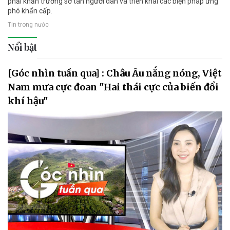
phải khẩn trương sơ tán người dân và triển khai các biện pháp ứng
phó khẩn cấp.
Tin trong nước
Nổi bật
[Góc nhìn tuần qua] : Châu Âu nắng nóng, Việt
Nam mưa cực đoan "Hai thái cực của biến đổi
khí hậu"