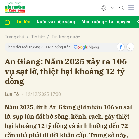
Tin tức
Nước và cuộc sống
Môi trường - Tài nguyên
K
bình luận
Trang chủ
Tin tức
Tin trong nước
Theo dõi Môi trường & Cuộc sống trên
An Giang: Năm 2025 xảy ra 106
vụ sạt lở, thiệt hại khoảng 12 tỷ
đồng
Lưu Tô
•
12/12/2025 17:00
Hủy
G
Năm 2025, tỉnh An Giang ghi nhận 106 vụ sạt
lở, sụp lún đất bờ sông, kênh, rạch, gây thiệt
hại khoảng 12 tỷ đồng và ảnh hưởng đến 72
căn nhà phải di dời khẩn cấp. Trong số này,