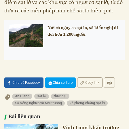
điểm sạt lở và các khu vực có nguy cơ sạt lở, từ đó
đưa ra các biện pháp hạn chế sạt lở hiệu quả.
Núi có nguy cơ sạt lở, xã kiến nghị di
dời hơn 1.200 người
Chia sẻ Facebook
Chia sẻ Zalo
Copy link
An Giang
sạt lở
thiệt hại
Sở Nông nghiệp và Môi trường
kè phòng chống sạt lở
Bài liên quan
Vĩnh Long khẩn trương