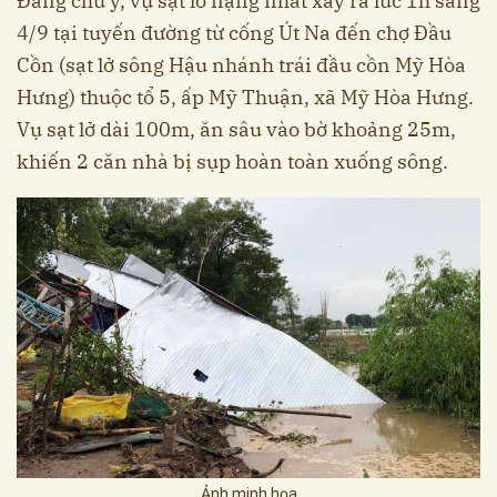
Đáng chú ý, vụ sạt lở nặng nhất xảy ra lúc 1h sáng
4/9 tại tuyến đường từ cống Út Na đến chợ Đầu
Cồn (sạt lở sông Hậu nhánh trái đầu cồn Mỹ Hòa
Hưng) thuộc tổ 5, ấp Mỹ Thuận, xã Mỹ Hòa Hưng.
Vụ sạt lở dài 100m, ăn sâu vào bờ khoảng 25m,
khiến 2 căn nhà bị sụp hoàn toàn xuống sông.
Ảnh minh họa