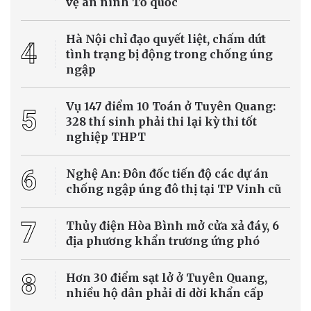
vệ an ninh Tổ quốc
Hà Nội chỉ đạo quyết liệt, chấm dứt
4
tình trạng bị động trong chống úng
ngập
Vụ 147 điểm 10 Toán ở Tuyên Quang:
5
328 thí sinh phải thi lại kỳ thi tốt
nghiệp THPT
6
Nghệ An: Đôn đốc tiến độ các dự án
chống ngập úng đô thị tại TP Vinh cũ
7
Thủy điện Hòa Bình mở cửa xả đáy, 6
địa phương khẩn trương ứng phó
8
Hơn 30 điểm sạt lở ở Tuyên Quang,
nhiều hộ dân phải di dời khẩn cấp