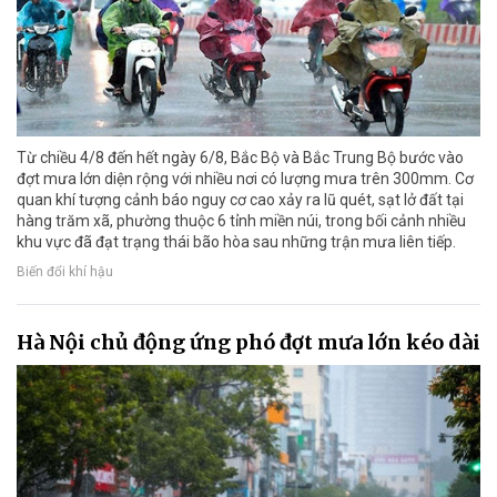
Từ chiều 4/8 đến hết ngày 6/8, Bắc Bộ và Bắc Trung Bộ bước vào
đợt mưa lớn diện rộng với nhiều nơi có lượng mưa trên 300mm. Cơ
quan khí tượng cảnh báo nguy cơ cao xảy ra lũ quét, sạt lở đất tại
hàng trăm xã, phường thuộc 6 tỉnh miền núi, trong bối cảnh nhiều
khu vực đã đạt trạng thái bão hòa sau những trận mưa liên tiếp.
Biến đổi khí hậu
Hà Nội chủ động ứng phó đợt mưa lớn kéo dài