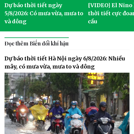
Dự báo thời tiết ngày
[VIDEO] El Nino
5/8/2026: Có mưa vừa, mưa to
thời tiết cực đoa
và dông
cầu
Đọc thêm Biến đổi khí hậu
Dự báo thời tiết Hà Nội ngày 6/8/2026: Nhiều
mây, có mưa vừa, mưa to và dông