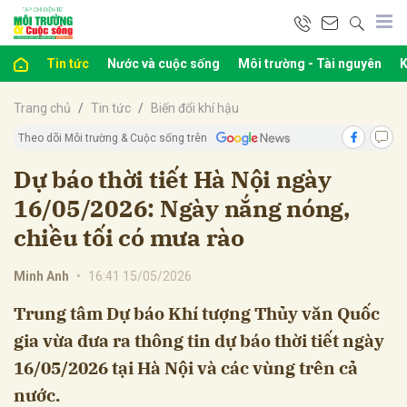
Tin tức
Nước và cuộc sống
Môi trường - Tài nguyên
K
bình luận
Trang chủ
Tin tức
Biến đổi khí hậu
Theo dõi Môi trường & Cuộc sống trên
Dự báo thời tiết Hà Nội ngày
16/05/2026: Ngày nắng nóng,
chiều tối có mưa rào
Minh Anh
•
16:41 15/05/2026
Hủy
G
Trung tâm Dự báo Khí tượng Thủy văn Quốc
gia vừa đưa ra thông tin dự báo thời tiết ngày
16/05/2026 tại Hà Nội và các vùng trên cả
nước.