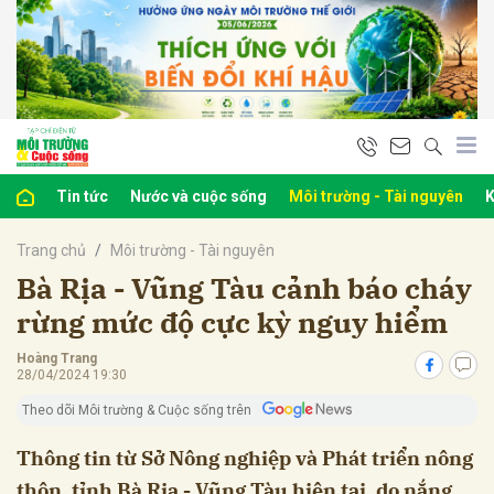
bình luận
Tin tức
Nước và cuộc sống
Môi trường - Tài nguyên
K
Trang chủ
Môi trường - Tài nguyên
Bà Rịa - Vũng Tàu cảnh báo cháy
rừng mức độ cực kỳ nguy hiểm
Hoàng Trang
Hủy
G
28/04/2024 19:30
Theo dõi Môi trường & Cuộc sống trên
Thông tin từ Sở Nông nghiệp và Phát triển nông
thôn, tỉnh Bà Rịa - Vũng Tàu hiện tại, do nắng