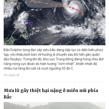
Bão Dolphin từng đạt cấp siêu bão đang tiếp tục có diễn biến phức
tạp, với nhiều kịch bản về hướng di chuyển sau khi tiến gần quần
đảo Ryukyu. Trong khi đó, khu vực Trung Đông đang hứng chịu đợt
nắng nóng cực đoan do hiện tượng "vòm nhiệt", khiến nhiệt độ
nhiều nơi tăng lên sát và vượt ngưỡng 50 độ C.
Tin Quốc tế
Mưa lũ gây thiệt hại nặng ở miền núi phía
Bắc