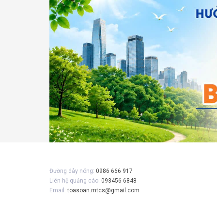
Gửi 
Đường dây nóng:
0986 666 917
Liên hệ quảng cáo:
093456 6848
Email:
toasoan.mtcs@gmail.com