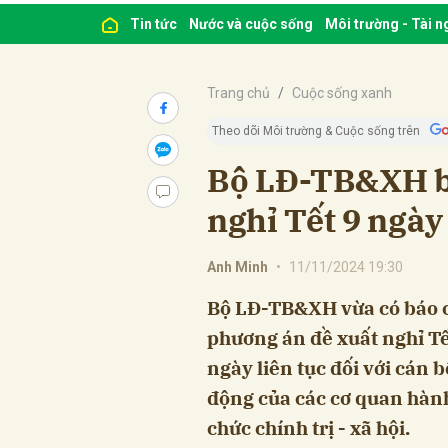
Tin tức
Nước và cuộc sống
Môi trường - Tài 
Trang chủ
Cuộc sống xanh
Theo dõi Môi trường & Cuộc sống trên
Bộ LĐ-TB&XH bá
nghỉ Tết 9 ngày 
Anh Minh
•
11/11/2024 19:30
Bộ LĐ-TB&XH vừa có báo c
phương án đề xuất nghỉ Tế
ngày liên tục đối với cán 
động của các cơ quan hành 
chức chính trị - xã hội.