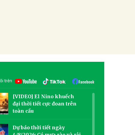
õi trên
[VIDEO] El Nino khuếch
đại thời tiết cực đoan trên
toàn cầu
Dự báo thời tiết ngày
4/8/2026: Có mưa rào và rải